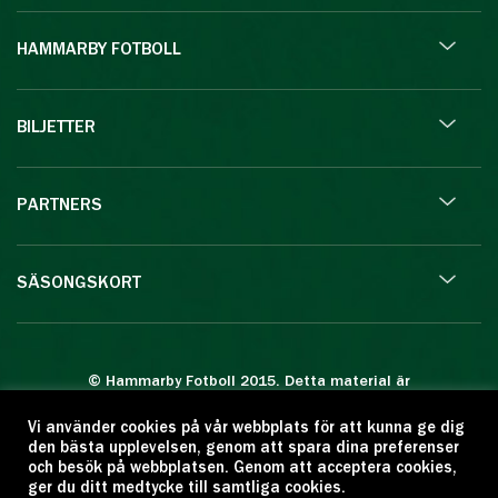
HAMMARBY FOTBOLL
BILJETTER
PARTNERS
SÄSONGSKORT
© Hammarby Fotboll 2015. Detta material är
skyddat enligt lagen om upphovsrätt.
Vi använder cookies på vår webbplats för att kunna ge dig
Eftertryck eller annan kopiering är förbjuden.
den bästa upplevelsen, genom att spara dina preferenser
Citera oss gärna men ange källan:
och besök på webbplatsen. Genom att acceptera cookies,
ger du ditt medtycke till samtliga cookies.
www.hammarbyfotboll.se. Ansvarig utgivare: