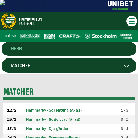
HERR
DAM
MATCHER
HTFF
SPELARE
MATCHER
P19
12/2
Hammarby - Sollentuna (A-lag)
1 - 3
F19
25/2
Hammarby - Segeltorp (A-lag)
3 - 2
FUTSAL HERR
17/3
Hammarby - Djurgården
3 - 1