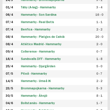
24/3
Hammarby - Brommapojkarna
3 - 1
FUTSAL DAM
01/4
Täby (A-lag) - Hammarby
3 - 4
06/4
Hammarby - Son Sardina
16 - 0
07/4
Hammarby - Real Betis
1 - 1
07/4
Benfica - Hammarby
2 - 2
08/4
Hammarby - Platges de Calvià
20 - 0
08/4
Atlético Madrid - Hammarby
2 - 0
09/4
Collerense - Hammarby
0 - 7
16/4
Sundsvalls DFF - Hammarby
1 - 8
25/4
Hammarby - Djurgården
5 - 0
07/5
Piteå - Hammarby
0 - 7
14/5
Hammarby - Umeå IK
2 - 2
23/5
Brommapojkarna - Hammarby
5 - 3
30/5
Hammarby - Älvsjö
8 - 1
04/6
Bollstanäs - Hammarby
1 - 7