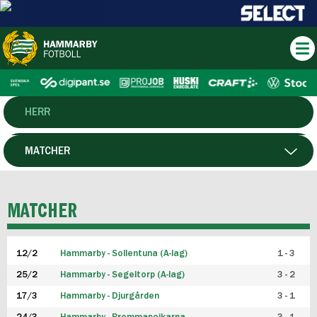
HERR
DAM
MATCHER
HTFF
SPELARE
MATCHER
P19
12/2
Hammarby - Sollentuna (A-lag)
1 - 3
F19
25/2
Hammarby - Segeltorp (A-lag)
3 - 2
FUTSAL HERR
17/3
Hammarby - Djurgården
3 - 1