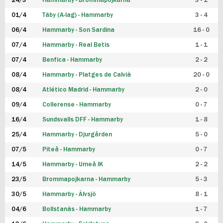
24/3
Hammarby - Brommapojkarna
3 - 1
FUTSAL DAM
01/4
Täby (A-lag) - Hammarby
3 - 4
06/4
Hammarby - Son Sardina
16 - 0
07/4
Hammarby - Real Betis
1 - 1
07/4
Benfica - Hammarby
2 - 2
08/4
Hammarby - Platges de Calvià
20 - 0
08/4
Atlético Madrid - Hammarby
2 - 0
09/4
Collerense - Hammarby
0 - 7
16/4
Sundsvalls DFF - Hammarby
1 - 8
25/4
Hammarby - Djurgården
5 - 0
07/5
Piteå - Hammarby
0 - 7
14/5
Hammarby - Umeå IK
2 - 2
23/5
Brommapojkarna - Hammarby
5 - 3
30/5
Hammarby - Älvsjö
8 - 1
04/6
Bollstanäs - Hammarby
1 - 7