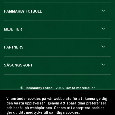
HAMMARBY FOTBOLL
BILJETTER
PARTNERS
SÄSONGSKORT
© Hammarby Fotboll 2015. Detta material är
skyddat enligt lagen om upphovsrätt.
Vi använder cookies på vår webbplats för att kunna ge dig
Eftertryck eller annan kopiering är förbjuden.
den bästa upplevelsen, genom att spara dina preferenser
Citera oss gärna men ange källan:
och besök på webbplatsen. Genom att acceptera cookies,
ger du ditt medtycke till samtliga cookies.
www.hammarbyfotboll.se. Ansvarig utgivare: