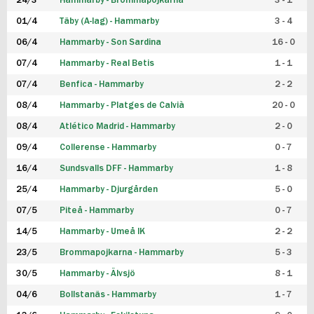
24/3
Hammarby - Brommapojkarna
3 - 1
FUTSAL DAM
01/4
Täby (A-lag) - Hammarby
3 - 4
06/4
Hammarby - Son Sardina
16 - 0
07/4
Hammarby - Real Betis
1 - 1
07/4
Benfica - Hammarby
2 - 2
08/4
Hammarby - Platges de Calvià
20 - 0
08/4
Atlético Madrid - Hammarby
2 - 0
09/4
Collerense - Hammarby
0 - 7
16/4
Sundsvalls DFF - Hammarby
1 - 8
25/4
Hammarby - Djurgården
5 - 0
07/5
Piteå - Hammarby
0 - 7
14/5
Hammarby - Umeå IK
2 - 2
23/5
Brommapojkarna - Hammarby
5 - 3
30/5
Hammarby - Älvsjö
8 - 1
04/6
Bollstanäs - Hammarby
1 - 7