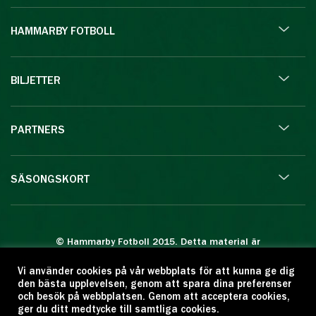
HAMMARBY FOTBOLL
BILJETTER
PARTNERS
SÄSONGSKORT
© Hammarby Fotboll 2015. Detta material är
skyddat enligt lagen om upphovsrätt.
Vi använder cookies på vår webbplats för att kunna ge dig
Eftertryck eller annan kopiering är förbjuden.
den bästa upplevelsen, genom att spara dina preferenser
Citera oss gärna men ange källan:
och besök på webbplatsen. Genom att acceptera cookies,
ger du ditt medtycke till samtliga cookies.
www.hammarbyfotboll.se. Ansvarig utgivare: