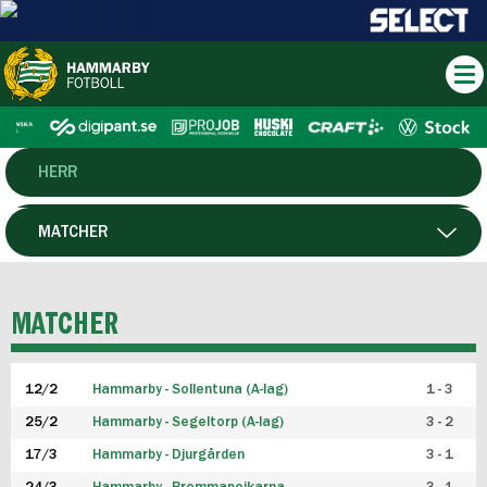
HERR
DAM
MATCHER
HTFF
SPELARE
MATCHER
P19
12/2
Hammarby - Sollentuna (A-lag)
1 - 3
F19
25/2
Hammarby - Segeltorp (A-lag)
3 - 2
FUTSAL HERR
17/3
Hammarby - Djurgården
3 - 1