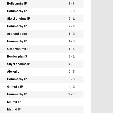
Bollstanäs IP
1 - 7
Hammarby IP
9 - 0
Skytteholms IP
5 - 1
Hammarby IP
2 - 2
Arenastaden
1 - 2
Hammarby IP
1 - 5
Östermalms IP
1 - 5
Bosön, plan 3
2 - 1
Skytteholms IP
4 - 3
Åbyvallen
0 - 5
Hammarby IP
5 - 0
Grimsta IP
4 - 2
Hammarby IP
3 - 3
Malmö IP
Malmö IP