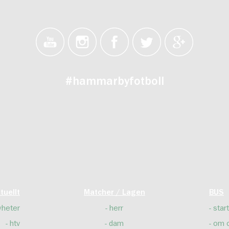
#hammarbyfotboll
tuellt
Matcher / Lagen
BUS
yheter
herr
start
htv
dam
om 