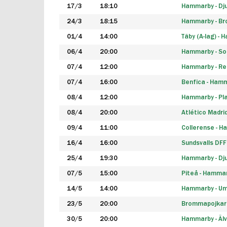
17/3
18:10
Hammarby - Dj
24/3
18:15
Hammarby - B
01/4
14:00
Täby (A-lag) -
06/4
20:00
Hammarby - So
07/4
12:00
Hammarby - Rea
07/4
16:00
Benfica - Ham
08/4
12:00
Hammarby - Pla
08/4
20:00
Atlético Madri
09/4
11:00
Collerense - 
16/4
16:00
Sundsvalls DF
25/4
19:30
Hammarby - Dj
07/5
15:00
Piteå - Hamma
14/5
14:00
Hammarby - Um
23/5
20:00
Brommapojkar
30/5
20:00
Hammarby - Älv