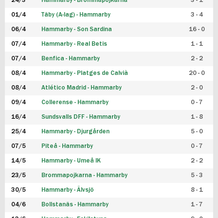
24/3
Hammarby - Brommapojkarna
3 - 1
FUTSAL DAM
01/4
Täby (A-lag) - Hammarby
3 - 4
06/4
Hammarby - Son Sardina
16 - 0
07/4
Hammarby - Real Betis
1 - 1
07/4
Benfica - Hammarby
2 - 2
08/4
Hammarby - Platges de Calvià
20 - 0
08/4
Atlético Madrid - Hammarby
2 - 0
09/4
Collerense - Hammarby
0 - 7
16/4
Sundsvalls DFF - Hammarby
1 - 8
25/4
Hammarby - Djurgården
5 - 0
07/5
Piteå - Hammarby
0 - 7
14/5
Hammarby - Umeå IK
2 - 2
23/5
Brommapojkarna - Hammarby
5 - 3
30/5
Hammarby - Älvsjö
8 - 1
04/6
Bollstanäs - Hammarby
1 - 7