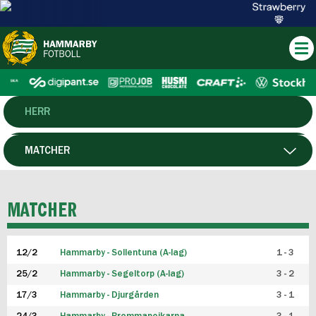
HERR
DAM
MATCHER
HTFF
SPELARE
MATCHER
P19
12/2
Hammarby - Sollentuna (A-lag)
1 - 3
F19
25/2
Hammarby - Segeltorp (A-lag)
3 - 2
FUTSAL HERR
17/3
Hammarby - Djurgården
3 - 1