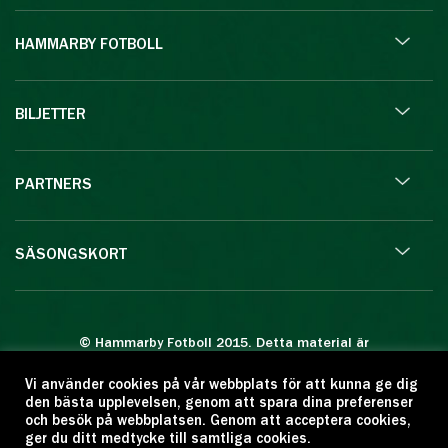
HAMMARBY FOTBOLL
BILJETTER
PARTNERS
SÄSONGSKORT
© Hammarby Fotboll 2015. Detta material är
skyddat enligt lagen om upphovsrätt.
Vi använder cookies på vår webbplats för att kunna ge dig
Eftertryck eller annan kopiering är förbjuden.
den bästa upplevelsen, genom att spara dina preferenser
Citera oss gärna men ange källan:
och besök på webbplatsen. Genom att acceptera cookies,
ger du ditt medtycke till samtliga cookies.
www.hammarbyfotboll.se. Ansvarig utgivare: