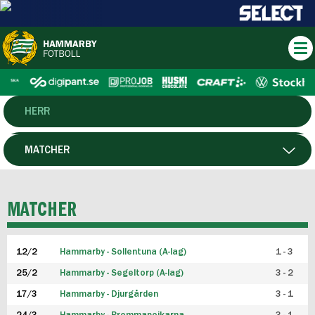
HERR
DAM
MATCHER
HTFF
SPELARE
MATCHER
P19
12/2
Hammarby - Sollentuna (A-lag)
1 - 3
F19
25/2
Hammarby - Segeltorp (A-lag)
3 - 2
FUTSAL HERR
17/3
Hammarby - Djurgården
3 - 1