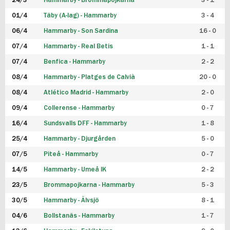
24/3
Hammarby - Brommapojkarna
3 - 1
FUTSAL DAM
01/4
Täby (A-lag) - Hammarby
3 - 4
06/4
Hammarby - Son Sardina
16 - 0
07/4
Hammarby - Real Betis
1 - 1
07/4
Benfica - Hammarby
2 - 2
08/4
Hammarby - Platges de Calvià
20 - 0
08/4
Atlético Madrid - Hammarby
2 - 0
09/4
Collerense - Hammarby
0 - 7
16/4
Sundsvalls DFF - Hammarby
1 - 8
25/4
Hammarby - Djurgården
5 - 0
07/5
Piteå - Hammarby
0 - 7
14/5
Hammarby - Umeå IK
2 - 2
23/5
Brommapojkarna - Hammarby
5 - 3
30/5
Hammarby - Älvsjö
8 - 1
04/6
Bollstanäs - Hammarby
1 - 7