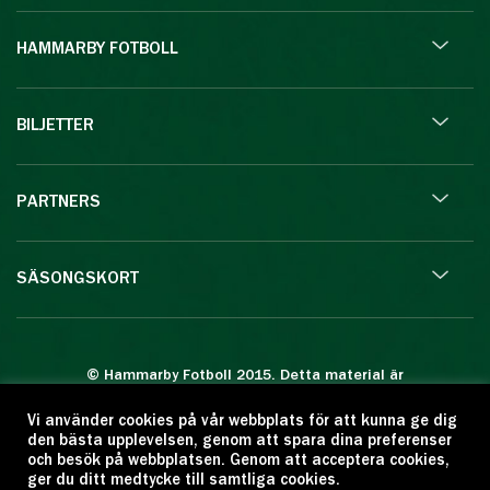
HAMMARBY FOTBOLL
BILJETTER
PARTNERS
SÄSONGSKORT
© Hammarby Fotboll 2015. Detta material är
skyddat enligt lagen om upphovsrätt.
Vi använder cookies på vår webbplats för att kunna ge dig
Eftertryck eller annan kopiering är förbjuden.
den bästa upplevelsen, genom att spara dina preferenser
Citera oss gärna men ange källan:
och besök på webbplatsen. Genom att acceptera cookies,
ger du ditt medtycke till samtliga cookies.
www.hammarbyfotboll.se. Ansvarig utgivare: