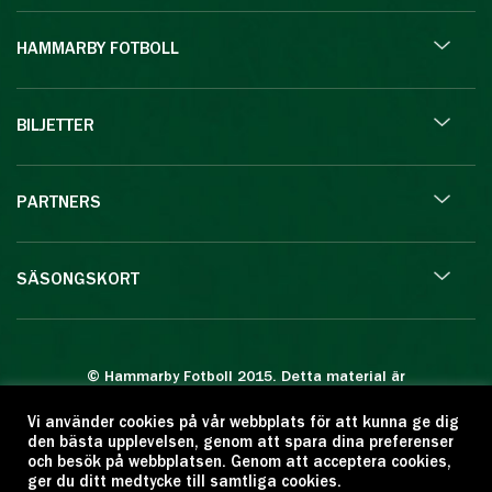
HAMMARBY FOTBOLL
BILJETTER
PARTNERS
SÄSONGSKORT
© Hammarby Fotboll 2015. Detta material är
skyddat enligt lagen om upphovsrätt.
Vi använder cookies på vår webbplats för att kunna ge dig
Eftertryck eller annan kopiering är förbjuden.
den bästa upplevelsen, genom att spara dina preferenser
Citera oss gärna men ange källan:
och besök på webbplatsen. Genom att acceptera cookies,
ger du ditt medtycke till samtliga cookies.
www.hammarbyfotboll.se. Ansvarig utgivare: