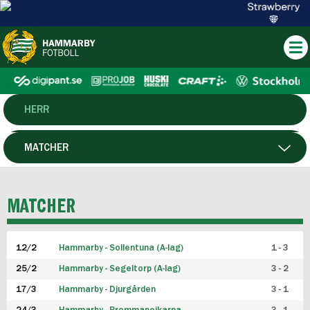
HERR
DAM
MATCHER
HTFF
SPELARE
MATCHER
P19
12/2
Hammarby - Sollentuna (A-lag)
1 - 3
F19
25/2
Hammarby - Segeltorp (A-lag)
3 - 2
FUTSAL HERR
17/3
Hammarby - Djurgården
3 - 1