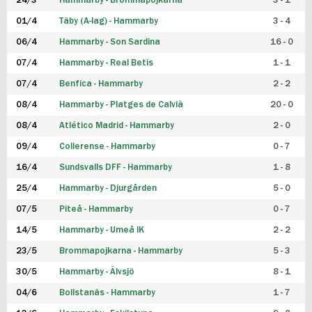
24/3
Hammarby - Brommapojkarna
3 - 1
FUTSAL DAM
01/4
Täby (A-lag) - Hammarby
3 - 4
06/4
Hammarby - Son Sardina
16 - 0
07/4
Hammarby - Real Betis
1 - 1
07/4
Benfica - Hammarby
2 - 2
08/4
Hammarby - Platges de Calvià
20 - 0
08/4
Atlético Madrid - Hammarby
2 - 0
09/4
Collerense - Hammarby
0 - 7
16/4
Sundsvalls DFF - Hammarby
1 - 8
25/4
Hammarby - Djurgården
5 - 0
07/5
Piteå - Hammarby
0 - 7
14/5
Hammarby - Umeå IK
2 - 2
23/5
Brommapojkarna - Hammarby
5 - 3
30/5
Hammarby - Älvsjö
8 - 1
04/6
Bollstanäs - Hammarby
1 - 7