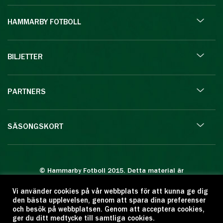
HAMMARBY FOTBOLL
BILJETTER
PARTNERS
SÄSONGSKORT
© Hammarby Fotboll 2015. Detta material är
skyddat enligt lagen om upphovsrätt.
Vi använder cookies på vår webbplats för att kunna ge dig
Eftertryck eller annan kopiering är förbjuden.
den bästa upplevelsen, genom att spara dina preferenser
Citera oss gärna men ange källan:
och besök på webbplatsen. Genom att acceptera cookies,
ger du ditt medtycke till samtliga cookies.
www.hammarbyfotboll.se. Ansvarig utgivare: