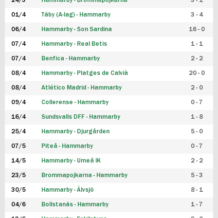
24/3
Hammarby - Brommapojkarna
3 - 1
FUTSAL DAM
01/4
Täby (A-lag) - Hammarby
3 - 4
06/4
Hammarby - Son Sardina
16 - 0
07/4
Hammarby - Real Betis
1 - 1
07/4
Benfica - Hammarby
2 - 2
08/4
Hammarby - Platges de Calvià
20 - 0
08/4
Atlético Madrid - Hammarby
2 - 0
09/4
Collerense - Hammarby
0 - 7
16/4
Sundsvalls DFF - Hammarby
1 - 8
25/4
Hammarby - Djurgården
5 - 0
07/5
Piteå - Hammarby
0 - 7
14/5
Hammarby - Umeå IK
2 - 2
23/5
Brommapojkarna - Hammarby
5 - 3
30/5
Hammarby - Älvsjö
8 - 1
04/6
Bollstanäs - Hammarby
1 - 7