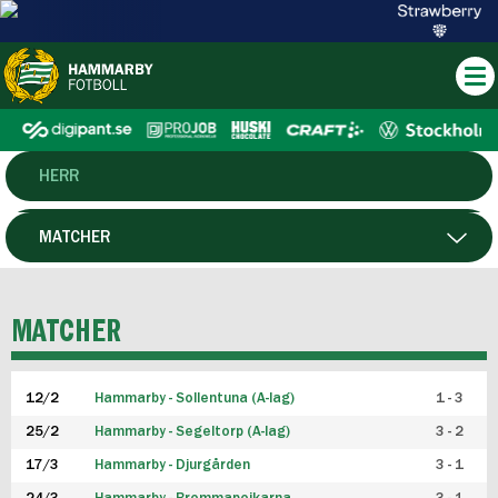
HERR
DAM
MATCHER
HTFF
SPELARE
MATCHER
P19
12/2
Hammarby - Sollentuna (A-lag)
1 - 3
F19
25/2
Hammarby - Segeltorp (A-lag)
3 - 2
FUTSAL HERR
17/3
Hammarby - Djurgården
3 - 1