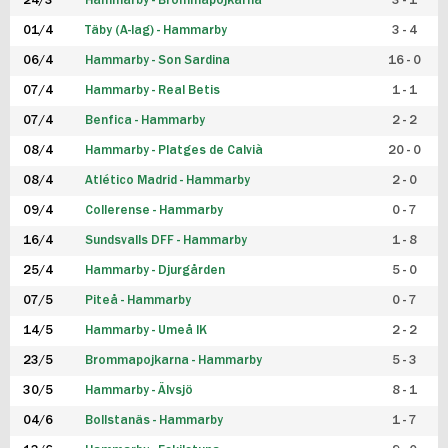
24/3
Hammarby - Brommapojkarna
3 - 1
FUTSAL DAM
01/4
Täby (A-lag) - Hammarby
3 - 4
06/4
Hammarby - Son Sardina
16 - 0
07/4
Hammarby - Real Betis
1 - 1
07/4
Benfica - Hammarby
2 - 2
08/4
Hammarby - Platges de Calvià
20 - 0
08/4
Atlético Madrid - Hammarby
2 - 0
09/4
Collerense - Hammarby
0 - 7
16/4
Sundsvalls DFF - Hammarby
1 - 8
25/4
Hammarby - Djurgården
5 - 0
07/5
Piteå - Hammarby
0 - 7
14/5
Hammarby - Umeå IK
2 - 2
23/5
Brommapojkarna - Hammarby
5 - 3
30/5
Hammarby - Älvsjö
8 - 1
04/6
Bollstanäs - Hammarby
1 - 7