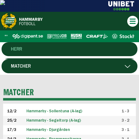
HERR
DAM
MATCHER
HTFF
SPELARE
MATCHER
P19
12/2
Hammarby - Sollentuna (A-lag)
1 - 3
F19
25/2
Hammarby - Segeltorp (A-lag)
3 - 2
FUTSAL HERR
17/3
Hammarby - Djurgården
3 - 1