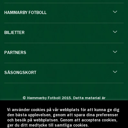
HAMMARBY FOTBOLL
BILJETTER
PARTNERS
SÄSONGSKORT
© Hammarby Fotboll 2015. Detta material är
skyddat enligt lagen om upphovsrätt.
Vi använder cookies på vår webbplats för att kunna ge dig
Eftertryck eller annan kopiering är förbjuden.
den bästa upplevelsen, genom att spara dina preferenser
Citera oss gärna men ange källan:
och besök på webbplatsen. Genom att acceptera cookies,
ger du ditt medtycke till samtliga cookies.
www.hammarbyfotboll.se. Ansvarig utgivare: