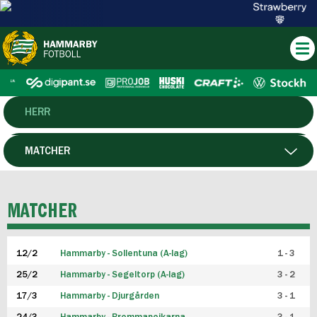
HERR
DAM
MATCHER
HTFF
SPELARE
MATCHER
P19
12/2
Hammarby - Sollentuna (A-lag)
1 - 3
F19
25/2
Hammarby - Segeltorp (A-lag)
3 - 2
FUTSAL HERR
17/3
Hammarby - Djurgården
3 - 1