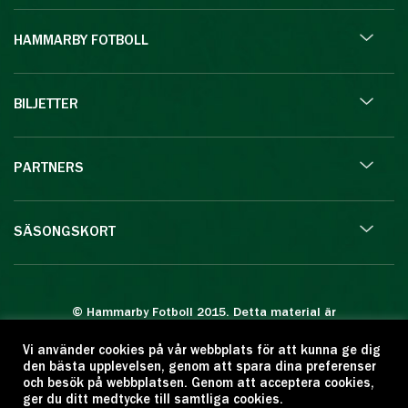
HAMMARBY FOTBOLL
BILJETTER
PARTNERS
SÄSONGSKORT
© Hammarby Fotboll 2015. Detta material är
skyddat enligt lagen om upphovsrätt.
Vi använder cookies på vår webbplats för att kunna ge dig
Eftertryck eller annan kopiering är förbjuden.
den bästa upplevelsen, genom att spara dina preferenser
Citera oss gärna men ange källan:
och besök på webbplatsen. Genom att acceptera cookies,
ger du ditt medtycke till samtliga cookies.
www.hammarbyfotboll.se. Ansvarig utgivare: