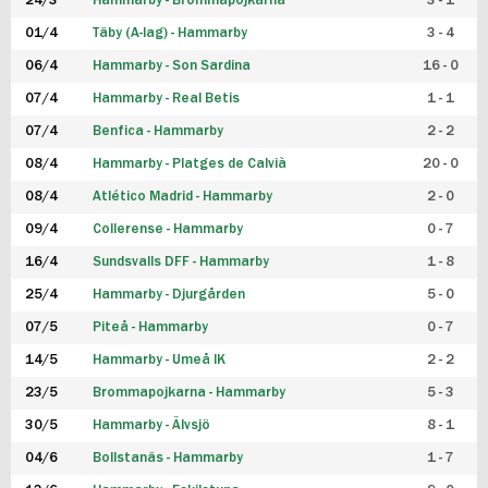
24/3
Hammarby - Brommapojkarna
3 - 1
FUTSAL DAM
01/4
Täby (A-lag) - Hammarby
3 - 4
06/4
Hammarby - Son Sardina
16 - 0
07/4
Hammarby - Real Betis
1 - 1
07/4
Benfica - Hammarby
2 - 2
08/4
Hammarby - Platges de Calvià
20 - 0
08/4
Atlético Madrid - Hammarby
2 - 0
09/4
Collerense - Hammarby
0 - 7
16/4
Sundsvalls DFF - Hammarby
1 - 8
25/4
Hammarby - Djurgården
5 - 0
07/5
Piteå - Hammarby
0 - 7
14/5
Hammarby - Umeå IK
2 - 2
23/5
Brommapojkarna - Hammarby
5 - 3
30/5
Hammarby - Älvsjö
8 - 1
04/6
Bollstanäs - Hammarby
1 - 7