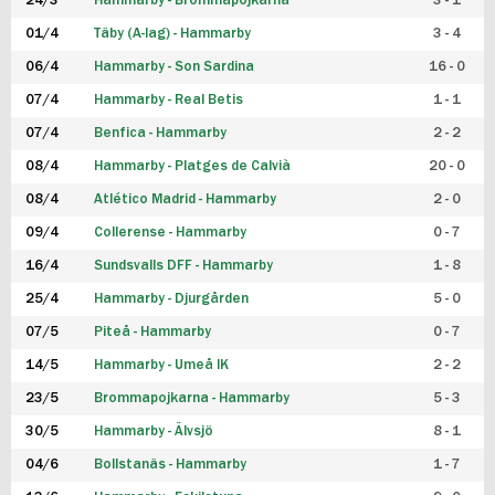
24/3
Hammarby - Brommapojkarna
3 - 1
FUTSAL DAM
01/4
Täby (A-lag) - Hammarby
3 - 4
06/4
Hammarby - Son Sardina
16 - 0
07/4
Hammarby - Real Betis
1 - 1
07/4
Benfica - Hammarby
2 - 2
08/4
Hammarby - Platges de Calvià
20 - 0
08/4
Atlético Madrid - Hammarby
2 - 0
09/4
Collerense - Hammarby
0 - 7
16/4
Sundsvalls DFF - Hammarby
1 - 8
25/4
Hammarby - Djurgården
5 - 0
07/5
Piteå - Hammarby
0 - 7
14/5
Hammarby - Umeå IK
2 - 2
23/5
Brommapojkarna - Hammarby
5 - 3
30/5
Hammarby - Älvsjö
8 - 1
04/6
Bollstanäs - Hammarby
1 - 7