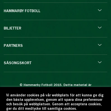
HAMMARBY FOTBOLL
BILJETTER
PARTNERS
SÄSONGSKORT
© Hammarby Fotboll 2015. Detta material är
skyddat enligt lagen om upphovsrätt.
Vi använder cookies på vår webbplats för att kunna ge dig
Eftertryck eller annan kopiering är förbjuden.
den bästa upplevelsen, genom att spara dina preferenser
Citera oss gärna men ange källan:
och besök på webbplatsen. Genom att acceptera cookies,
ger du ditt medtycke till samtliga cookies.
www.hammarbyfotboll.se. Ansvarig utgivare: