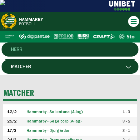
HERR
DAM
MATCHER
HTFF
SPELARE
MATCHER
P19
12/2
Hammarby - Sollentuna (A-lag)
1 - 3
F19
25/2
Hammarby - Segeltorp (A-lag)
3 - 2
FUTSAL HERR
17/3
Hammarby - Djurgården
3 - 1