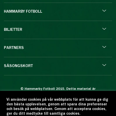
HAMMARBY FOTBOLL
BILJETTER
PARTNERS
SÄSONGSKORT
© Hammarby Fotboll 2015. Detta material är
skyddat enligt lagen om upphovsrätt.
Vi använder cookies på vår webbplats för att kunna ge dig
Eftertryck eller annan kopiering är förbjuden.
den bästa upplevelsen, genom att spara dina preferenser
Citera oss gärna men ange källan:
och besök på webbplatsen. Genom att acceptera cookies,
ger du ditt medtycke till samtliga cookies.
www.hammarbyfotboll.se. Ansvarig utgivare: