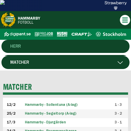
HERR
DAM
MATCHER
HTFF
SPELARE
MATCHER
P19
12/2
Hammarby - Sollentuna (A-lag)
1 - 3
F19
25/2
Hammarby - Segeltorp (A-lag)
3 - 2
FUTSAL HERR
17/3
Hammarby - Djurgården
3 - 1