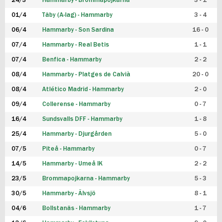
24/3
Hammarby - Brommapojkarna
3 - 1
FUTSAL DAM
01/4
Täby (A-lag) - Hammarby
3 - 4
06/4
Hammarby - Son Sardina
16 - 0
07/4
Hammarby - Real Betis
1 - 1
07/4
Benfica - Hammarby
2 - 2
08/4
Hammarby - Platges de Calvià
20 - 0
08/4
Atlético Madrid - Hammarby
2 - 0
09/4
Collerense - Hammarby
0 - 7
16/4
Sundsvalls DFF - Hammarby
1 - 8
25/4
Hammarby - Djurgården
5 - 0
07/5
Piteå - Hammarby
0 - 7
14/5
Hammarby - Umeå IK
2 - 2
23/5
Brommapojkarna - Hammarby
5 - 3
30/5
Hammarby - Älvsjö
8 - 1
04/6
Bollstanäs - Hammarby
1 - 7