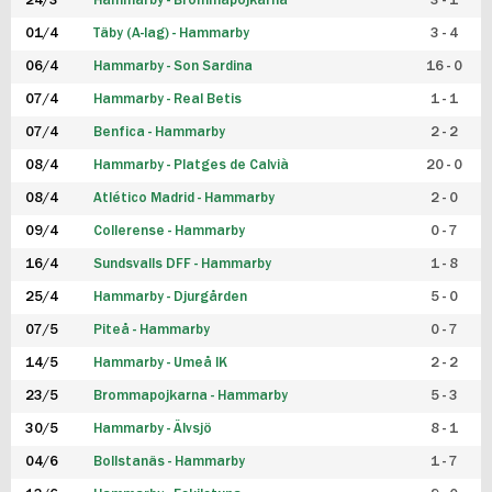
24/3
Hammarby - Brommapojkarna
3 - 1
FUTSAL DAM
01/4
Täby (A-lag) - Hammarby
3 - 4
06/4
Hammarby - Son Sardina
16 - 0
07/4
Hammarby - Real Betis
1 - 1
07/4
Benfica - Hammarby
2 - 2
08/4
Hammarby - Platges de Calvià
20 - 0
08/4
Atlético Madrid - Hammarby
2 - 0
09/4
Collerense - Hammarby
0 - 7
16/4
Sundsvalls DFF - Hammarby
1 - 8
25/4
Hammarby - Djurgården
5 - 0
07/5
Piteå - Hammarby
0 - 7
14/5
Hammarby - Umeå IK
2 - 2
23/5
Brommapojkarna - Hammarby
5 - 3
30/5
Hammarby - Älvsjö
8 - 1
04/6
Bollstanäs - Hammarby
1 - 7