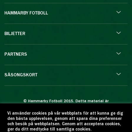
HAMMARBY FOTBOLL
BILJETTER
PARTNERS
SÄSONGSKORT
© Hammarby Fotboll 2015. Detta material är
skyddat enligt lagen om upphovsrätt.
Vi använder cookies på vår webbplats för att kunna ge dig
Eftertryck eller annan kopiering är förbjuden.
den bästa upplevelsen, genom att spara dina preferenser
Citera oss gärna men ange källan:
och besök på webbplatsen. Genom att acceptera cookies,
ger du ditt medtycke till samtliga cookies.
www.hammarbyfotboll.se. Ansvarig utgivare: