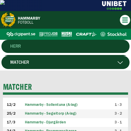
HERR
DAM
MATCHER
HTFF
SPELARE
MATCHER
P19
12/2
Hammarby - Sollentuna (A-lag)
1 - 3
F19
25/2
Hammarby - Segeltorp (A-lag)
3 - 2
FUTSAL HERR
17/3
Hammarby - Djurgården
3 - 1