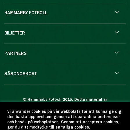
HAMMARBY FOTBOLL
BILJETTER
PARTNERS
SÄSONGSKORT
© Hammarby Fotboll 2015. Detta material är
skyddat enligt lagen om upphovsrätt.
Vi använder cookies på vår webbplats för att kunna ge dig
Eftertryck eller annan kopiering är förbjuden.
den bästa upplevelsen, genom att spara dina preferenser
Citera oss gärna men ange källan:
och besök på webbplatsen. Genom att acceptera cookies,
ger du ditt medtycke till samtliga cookies.
www.hammarbyfotboll.se. Ansvarig utgivare: