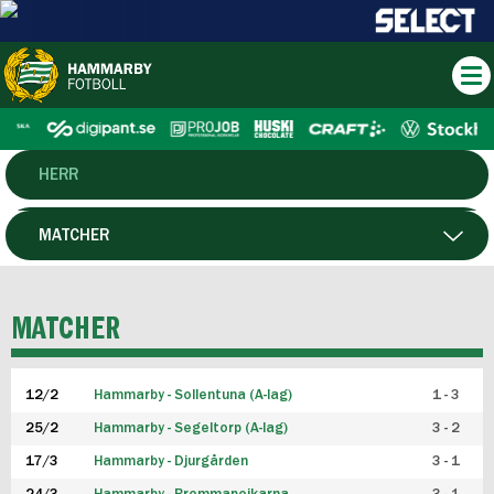
HERR
DAM
MATCHER
HTFF
SPELARE
MATCHER
P19
12/2
Hammarby - Sollentuna (A-lag)
1 - 3
F19
25/2
Hammarby - Segeltorp (A-lag)
3 - 2
FUTSAL HERR
17/3
Hammarby - Djurgården
3 - 1