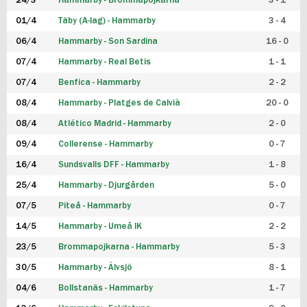
24/3
Hammarby - Brommapojkarna
3 - 1
FUTSAL DAM
01/4
Täby (A-lag) - Hammarby
3 - 4
06/4
Hammarby - Son Sardina
16 - 0
07/4
Hammarby - Real Betis
1 - 1
07/4
Benfica - Hammarby
2 - 2
08/4
Hammarby - Platges de Calvià
20 - 0
08/4
Atlético Madrid - Hammarby
2 - 0
09/4
Collerense - Hammarby
0 - 7
16/4
Sundsvalls DFF - Hammarby
1 - 8
25/4
Hammarby - Djurgården
5 - 0
07/5
Piteå - Hammarby
0 - 7
14/5
Hammarby - Umeå IK
2 - 2
23/5
Brommapojkarna - Hammarby
5 - 3
30/5
Hammarby - Älvsjö
8 - 1
04/6
Bollstanäs - Hammarby
1 - 7