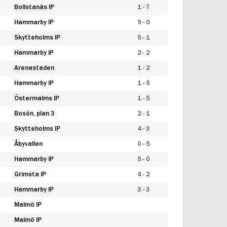
Bollstanäs IP
1 - 7
Hammarby IP
9 - 0
Skytteholms IP
5 - 1
Hammarby IP
2 - 2
Arenastaden
1 - 2
Hammarby IP
1 - 5
Östermalms IP
1 - 5
Bosön, plan 3
2 - 1
Skytteholms IP
4 - 3
Åbyvallen
0 - 5
Hammarby IP
5 - 0
Grimsta IP
4 - 2
Hammarby IP
3 - 3
Malmö IP
Malmö IP