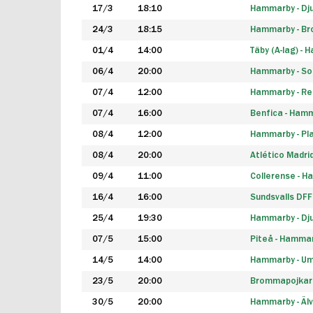
17/3
18:10
Hammarby - Dj
24/3
18:15
Hammarby - B
01/4
14:00
Täby (A-lag) -
06/4
20:00
Hammarby - So
07/4
12:00
Hammarby - Rea
07/4
16:00
Benfica - Ham
08/4
12:00
Hammarby - Pla
08/4
20:00
Atlético Madri
09/4
11:00
Collerense - 
16/4
16:00
Sundsvalls DF
25/4
19:30
Hammarby - Dj
07/5
15:00
Piteå - Hamma
14/5
14:00
Hammarby - Um
23/5
20:00
Brommapojkar
30/5
20:00
Hammarby - Älv