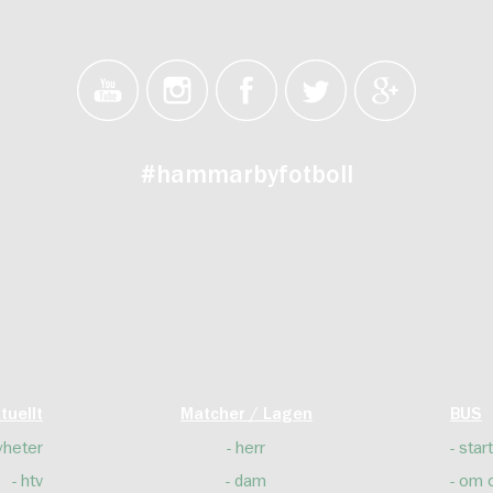
#hammarbyfotboll
tuellt
Matcher / Lagen
BUS
yheter
herr
start
htv
dam
om 