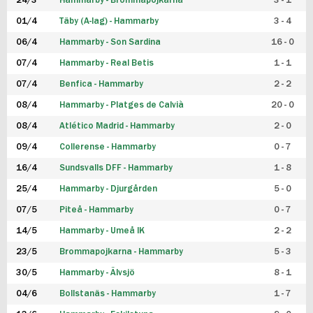
24/3
Hammarby - Brommapojkarna
3 - 1
FUTSAL DAM
01/4
Täby (A-lag) - Hammarby
3 - 4
06/4
Hammarby - Son Sardina
16 - 0
07/4
Hammarby - Real Betis
1 - 1
07/4
Benfica - Hammarby
2 - 2
08/4
Hammarby - Platges de Calvià
20 - 0
08/4
Atlético Madrid - Hammarby
2 - 0
09/4
Collerense - Hammarby
0 - 7
16/4
Sundsvalls DFF - Hammarby
1 - 8
25/4
Hammarby - Djurgården
5 - 0
07/5
Piteå - Hammarby
0 - 7
14/5
Hammarby - Umeå IK
2 - 2
23/5
Brommapojkarna - Hammarby
5 - 3
30/5
Hammarby - Älvsjö
8 - 1
04/6
Bollstanäs - Hammarby
1 - 7