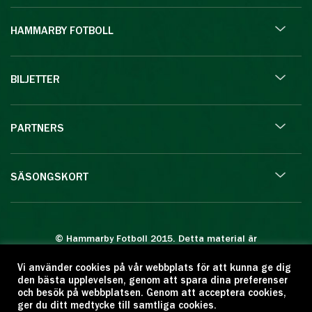
HAMMARBY FOTBOLL
BILJETTER
PARTNERS
SÄSONGSKORT
© Hammarby Fotboll 2015. Detta material är
skyddat enligt lagen om upphovsrätt.
Vi använder cookies på vår webbplats för att kunna ge dig
Eftertryck eller annan kopiering är förbjuden.
den bästa upplevelsen, genom att spara dina preferenser
Citera oss gärna men ange källan:
och besök på webbplatsen. Genom att acceptera cookies,
ger du ditt medtycke till samtliga cookies.
www.hammarbyfotboll.se. Ansvarig utgivare: