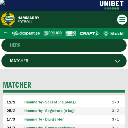
HERR
DAM
MATCHER
HTFF
SPELARE
MATCHER
P19
12/2
Hammarby - Sollentuna (A-lag)
1 - 3
F19
25/2
Hammarby - Segeltorp (A-lag)
3 - 2
FUTSAL HERR
17/3
Hammarby - Djurgården
3 - 1