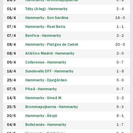
24/3
Hammarby - Brommapojkarna
3 - 1
FUTSAL DAM
01/4
Täby (A-lag) - Hammarby
3 - 4
06/4
Hammarby - Son Sardina
16 - 0
07/4
Hammarby - Real Betis
1 - 1
07/4
Benfica - Hammarby
2 - 2
08/4
Hammarby - Platges de Calvià
20 - 0
08/4
Atlético Madrid - Hammarby
2 - 0
09/4
Collerense - Hammarby
0 - 7
16/4
Sundsvalls DFF - Hammarby
1 - 8
25/4
Hammarby - Djurgården
5 - 0
07/5
Piteå - Hammarby
0 - 7
14/5
Hammarby - Umeå IK
2 - 2
23/5
Brommapojkarna - Hammarby
5 - 3
30/5
Hammarby - Älvsjö
8 - 1
04/6
Bollstanäs - Hammarby
1 - 7