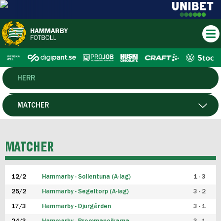
HERR
DAM
MATCHER
HTFF
SPELARE
MATCHER
P19
12/2
Hammarby - Sollentuna (A-lag)
1 - 3
F19
25/2
Hammarby - Segeltorp (A-lag)
3 - 2
FUTSAL HERR
17/3
Hammarby - Djurgården
3 - 1