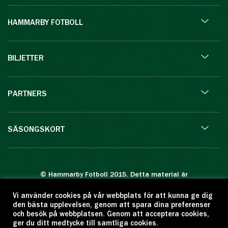
HAMMARBY FOTBOLL
BILJETTER
PARTNERS
SÄSONGSKORT
© Hammarby Fotboll 2015. Detta material är
skyddat enligt lagen om upphovsrätt.
Vi använder cookies på vår webbplats för att kunna ge dig
Eftertryck eller annan kopiering är förbjuden.
den bästa upplevelsen, genom att spara dina preferenser
Citera oss gärna men ange källan:
och besök på webbplatsen. Genom att acceptera cookies,
ger du ditt medtycke till samtliga cookies.
www.hammarbyfotboll.se. Ansvarig utgivare: