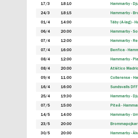
17/3
18:10
Hammarby - Dj
24/3
18:15
Hammarby - B
01/4
14:00
Täby (A-lag) -
06/4
20:00
Hammarby - So
07/4
12:00
Hammarby - Rea
07/4
16:00
Benfica - Ham
08/4
12:00
Hammarby - Pla
08/4
20:00
Atlético Madri
09/4
11:00
Collerense - 
16/4
16:00
Sundsvalls DF
25/4
19:30
Hammarby - Dj
07/5
15:00
Piteå - Hamma
14/5
14:00
Hammarby - Um
23/5
20:00
Brommapojkar
30/5
20:00
Hammarby - Älv