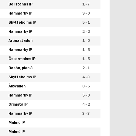
Bollstanäs IP
1 - 7
Hammarby IP
9 - 0
Skytteholms IP
5 - 1
Hammarby IP
2 - 2
Arenastaden
1 - 2
Hammarby IP
1 - 5
Östermalms IP
1 - 5
Bosön, plan 3
2 - 1
Skytteholms IP
4 - 3
Åbyvallen
0 - 5
Hammarby IP
5 - 0
Grimsta IP
4 - 2
Hammarby IP
3 - 3
Malmö IP
Malmö IP