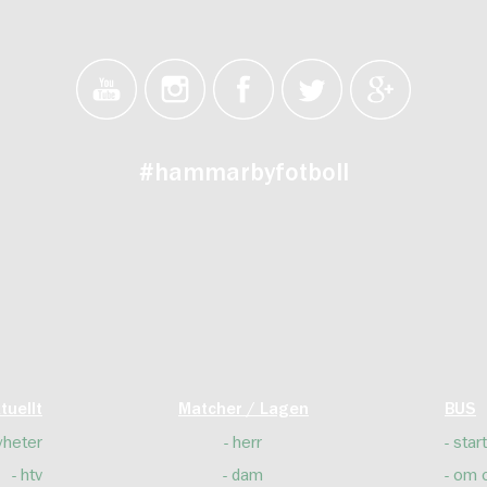
#hammarbyfotboll
tuellt
Matcher / Lagen
BUS
yheter
herr
start
htv
dam
om 