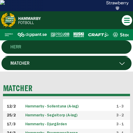
HERR
DAM
MATCHER
HTFF
SPELARE
MATCHER
P19
12/2
Hammarby - Sollentuna (A-lag)
1 - 3
F19
25/2
Hammarby - Segeltorp (A-lag)
3 - 2
FUTSAL HERR
17/3
Hammarby - Djurgården
3 - 1