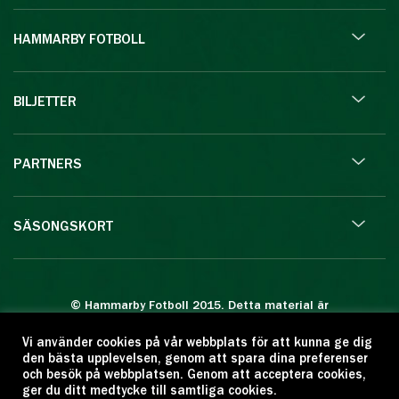
HAMMARBY FOTBOLL
BILJETTER
PARTNERS
SÄSONGSKORT
© Hammarby Fotboll 2015. Detta material är
skyddat enligt lagen om upphovsrätt.
Vi använder cookies på vår webbplats för att kunna ge dig
Eftertryck eller annan kopiering är förbjuden.
den bästa upplevelsen, genom att spara dina preferenser
Citera oss gärna men ange källan:
och besök på webbplatsen. Genom att acceptera cookies,
ger du ditt medtycke till samtliga cookies.
www.hammarbyfotboll.se. Ansvarig utgivare: