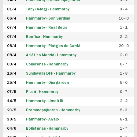
24/3
Hammarby - Brommapojkarna
3 - 1
FUTSAL DAM
01/4
Täby (A-lag) - Hammarby
3 - 4
06/4
Hammarby - Son Sardina
16 - 0
07/4
Hammarby - Real Betis
1 - 1
07/4
Benfica - Hammarby
2 - 2
08/4
Hammarby - Platges de Calvià
20 - 0
08/4
Atlético Madrid - Hammarby
2 - 0
09/4
Collerense - Hammarby
0 - 7
16/4
Sundsvalls DFF - Hammarby
1 - 8
25/4
Hammarby - Djurgården
5 - 0
07/5
Piteå - Hammarby
0 - 7
14/5
Hammarby - Umeå IK
2 - 2
23/5
Brommapojkarna - Hammarby
5 - 3
30/5
Hammarby - Älvsjö
8 - 1
04/6
Bollstanäs - Hammarby
1 - 7