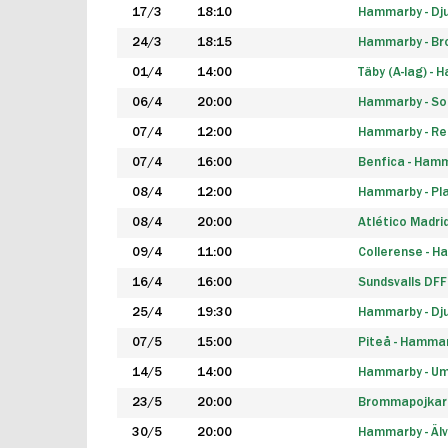
17/3
18:10
Hammarby - Dj
24/3
18:15
Hammarby - B
01/4
14:00
Täby (A-lag) -
06/4
20:00
Hammarby - So
07/4
12:00
Hammarby - Rea
07/4
16:00
Benfica - Ham
08/4
12:00
Hammarby - Pla
08/4
20:00
Atlético Madri
09/4
11:00
Collerense - 
16/4
16:00
Sundsvalls DF
25/4
19:30
Hammarby - Dj
07/5
15:00
Piteå - Hamma
14/5
14:00
Hammarby - Um
23/5
20:00
Brommapojkar
30/5
20:00
Hammarby - Älv