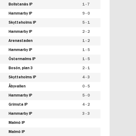
Bollstanäs IP
1 - 7
Hammarby IP
9 - 0
Skytteholms IP
5 - 1
Hammarby IP
2 - 2
Arenastaden
1 - 2
Hammarby IP
1 - 5
Östermalms IP
1 - 5
Bosön, plan 3
2 - 1
Skytteholms IP
4 - 3
Åbyvallen
0 - 5
Hammarby IP
5 - 0
Grimsta IP
4 - 2
Hammarby IP
3 - 3
Malmö IP
Malmö IP