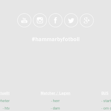
#hammarbyfotboll
tuellt
Matcher / Lagen
BUS
yheter
herr
start
htv
dam
om 