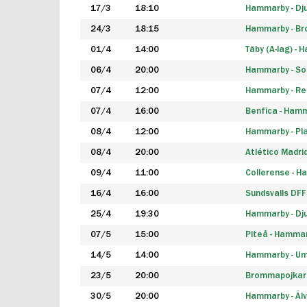
17/3
18:10
Hammarby - Dj
24/3
18:15
Hammarby - B
01/4
14:00
Täby (A-lag) -
06/4
20:00
Hammarby - So
07/4
12:00
Hammarby - Rea
07/4
16:00
Benfica - Ham
08/4
12:00
Hammarby - Pla
08/4
20:00
Atlético Madri
09/4
11:00
Collerense - 
16/4
16:00
Sundsvalls DF
25/4
19:30
Hammarby - Dj
07/5
15:00
Piteå - Hamma
14/5
14:00
Hammarby - Um
23/5
20:00
Brommapojkar
30/5
20:00
Hammarby - Älv