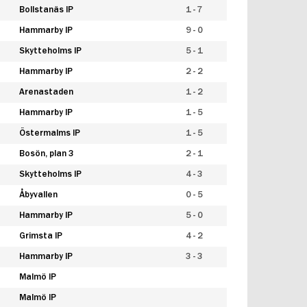
Bollstanäs IP
1 - 7
Hammarby IP
9 - 0
Skytteholms IP
5 - 1
Hammarby IP
2 - 2
Arenastaden
1 - 2
Hammarby IP
1 - 5
Östermalms IP
1 - 5
Bosön, plan 3
2 - 1
Skytteholms IP
4 - 3
Åbyvallen
0 - 5
Hammarby IP
5 - 0
Grimsta IP
4 - 2
Hammarby IP
3 - 3
Malmö IP
Malmö IP