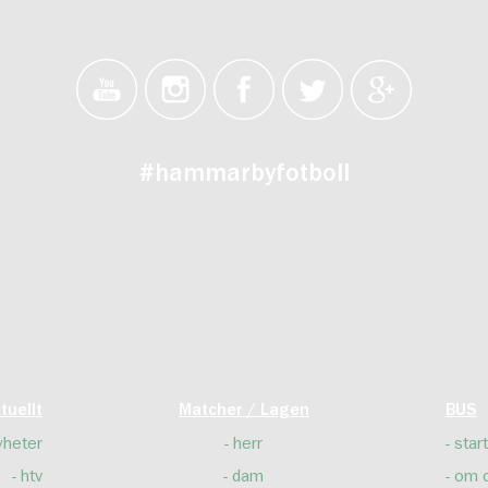
#hammarbyfotboll
tuellt
Matcher / Lagen
BUS
yheter
herr
start
htv
dam
om 