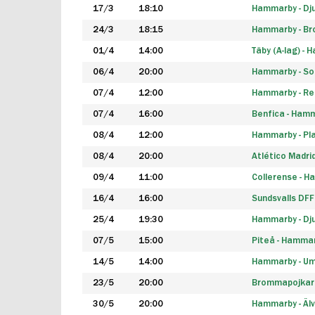
17/3
18:10
Hammarby - Dj
24/3
18:15
Hammarby - B
01/4
14:00
Täby (A-lag) -
06/4
20:00
Hammarby - So
07/4
12:00
Hammarby - Rea
07/4
16:00
Benfica - Ham
08/4
12:00
Hammarby - Pla
08/4
20:00
Atlético Madri
09/4
11:00
Collerense - 
16/4
16:00
Sundsvalls DF
25/4
19:30
Hammarby - Dj
07/5
15:00
Piteå - Hamma
14/5
14:00
Hammarby - Um
23/5
20:00
Brommapojkar
30/5
20:00
Hammarby - Älv