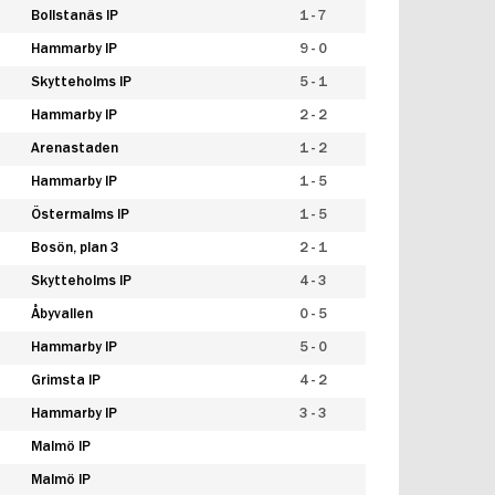
Bollstanäs IP
1 - 7
Hammarby IP
9 - 0
Skytteholms IP
5 - 1
Hammarby IP
2 - 2
Arenastaden
1 - 2
Hammarby IP
1 - 5
Östermalms IP
1 - 5
Bosön, plan 3
2 - 1
Skytteholms IP
4 - 3
Åbyvallen
0 - 5
Hammarby IP
5 - 0
Grimsta IP
4 - 2
Hammarby IP
3 - 3
Malmö IP
Malmö IP