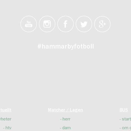
#hammarbyfotboll
tuellt
Matcher / Lagen
BUS
yheter
herr
start
htv
dam
om 