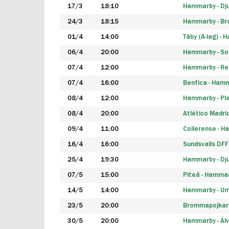
17/3
18:10
Hammarby - Dj
24/3
18:15
Hammarby - B
01/4
14:00
Täby (A-lag) -
06/4
20:00
Hammarby - So
07/4
12:00
Hammarby - Rea
07/4
16:00
Benfica - Ham
08/4
12:00
Hammarby - Pla
08/4
20:00
Atlético Madri
09/4
11:00
Collerense - 
16/4
16:00
Sundsvalls DF
25/4
19:30
Hammarby - Dj
07/5
15:00
Piteå - Hamma
14/5
14:00
Hammarby - Um
23/5
20:00
Brommapojkar
30/5
20:00
Hammarby - Älv