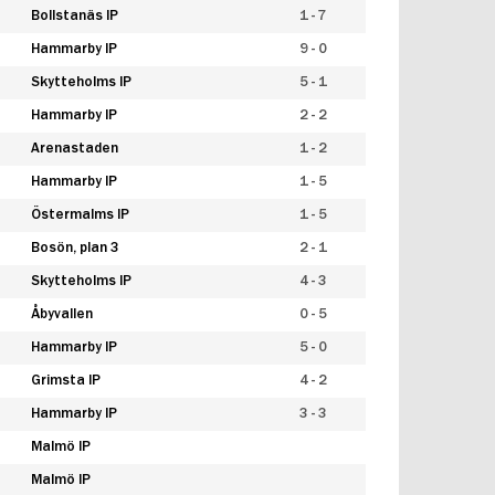
Bollstanäs IP
1 - 7
Hammarby IP
9 - 0
Skytteholms IP
5 - 1
Hammarby IP
2 - 2
Arenastaden
1 - 2
Hammarby IP
1 - 5
Östermalms IP
1 - 5
Bosön, plan 3
2 - 1
Skytteholms IP
4 - 3
Åbyvallen
0 - 5
Hammarby IP
5 - 0
Grimsta IP
4 - 2
Hammarby IP
3 - 3
Malmö IP
Malmö IP