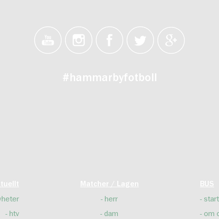
#hammarbyfotboll
tuellt
Matcher / Lagen
BUS
yheter
herr
start
htv
dam
om 