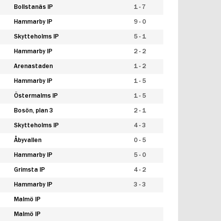
Bollstanäs IP
1 - 7
Hammarby IP
9 - 0
Skytteholms IP
5 - 1
Hammarby IP
2 - 2
Arenastaden
1 - 2
Hammarby IP
1 - 5
Östermalms IP
1 - 5
Bosön, plan 3
2 - 1
Skytteholms IP
4 - 3
Åbyvallen
0 - 5
Hammarby IP
5 - 0
Grimsta IP
4 - 2
Hammarby IP
3 - 3
Malmö IP
Malmö IP