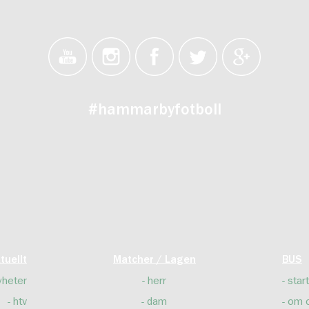
#hammarbyfotboll
tuellt
Matcher / Lagen
BUS
yheter
herr
start
htv
dam
om 