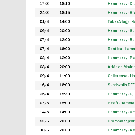
17/3
18:10
Hammarby - Dj
24/3
18:15
Hammarby - B
01/4
14:00
Täby (A-lag) -
06/4
20:00
Hammarby - So
07/4
12:00
Hammarby - Rea
07/4
16:00
Benfica - Ham
08/4
12:00
Hammarby - Pla
08/4
20:00
Atlético Madri
09/4
11:00
Collerense - 
16/4
16:00
Sundsvalls DF
25/4
19:30
Hammarby - Dj
07/5
15:00
Piteå - Hamma
14/5
14:00
Hammarby - Um
23/5
20:00
Brommapojkar
30/5
20:00
Hammarby - Älv