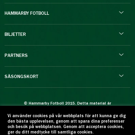
HAMMARBY FOTBOLL
BILJETTER
PARTNERS
SÄSONGSKORT
© Hammarby Fotboll 2015. Detta material är
skyddat enligt lagen om upphovsrätt.
Vi använder cookies på vår webbplats för att kunna ge dig
Eftertryck eller annan kopiering är förbjuden.
den bästa upplevelsen, genom att spara dina preferenser
Citera oss gärna men ange källan:
och besök på webbplatsen. Genom att acceptera cookies,
ger du ditt medtycke till samtliga cookies.
www.hammarbyfotboll.se. Ansvarig utgivare: