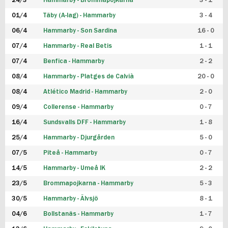
24/3
Hammarby - Brommapojkarna
3 - 1
FUTSAL DAM
01/4
Täby (A-lag) - Hammarby
3 - 4
06/4
Hammarby - Son Sardina
16 - 0
07/4
Hammarby - Real Betis
1 - 1
07/4
Benfica - Hammarby
2 - 2
08/4
Hammarby - Platges de Calvià
20 - 0
08/4
Atlético Madrid - Hammarby
2 - 0
09/4
Collerense - Hammarby
0 - 7
16/4
Sundsvalls DFF - Hammarby
1 - 8
25/4
Hammarby - Djurgården
5 - 0
07/5
Piteå - Hammarby
0 - 7
14/5
Hammarby - Umeå IK
2 - 2
23/5
Brommapojkarna - Hammarby
5 - 3
30/5
Hammarby - Älvsjö
8 - 1
04/6
Bollstanäs - Hammarby
1 - 7