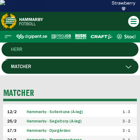
HERR
DAM
MATCHER
HTFF
SPELARE
MATCHER
P19
12/2
Hammarby - Sollentuna (A-lag)
1 - 3
F19
25/2
Hammarby - Segeltorp (A-lag)
3 - 2
FUTSAL HERR
17/3
Hammarby - Djurgården
3 - 1