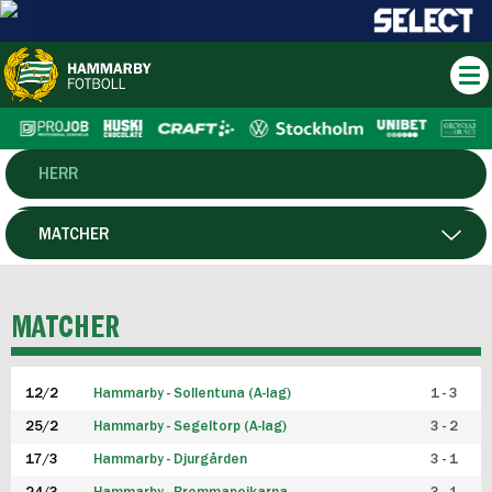
HERR
DAM
MATCHER
HTFF
SPELARE
MATCHER
P19
12/2
Hammarby - Sollentuna (A-lag)
1 - 3
F19
25/2
Hammarby - Segeltorp (A-lag)
3 - 2
FUTSAL HERR
17/3
Hammarby - Djurgården
3 - 1