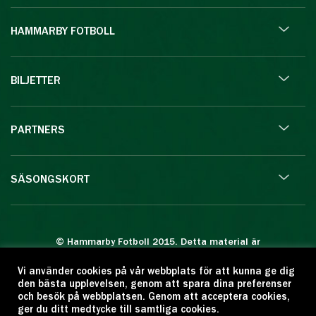
HAMMARBY FOTBOLL
BILJETTER
PARTNERS
SÄSONGSKORT
© Hammarby Fotboll 2015. Detta material är
skyddat enligt lagen om upphovsrätt.
Vi använder cookies på vår webbplats för att kunna ge dig
Eftertryck eller annan kopiering är förbjuden.
den bästa upplevelsen, genom att spara dina preferenser
Citera oss gärna men ange källan:
och besök på webbplatsen. Genom att acceptera cookies,
ger du ditt medtycke till samtliga cookies.
www.hammarbyfotboll.se. Ansvarig utgivare: