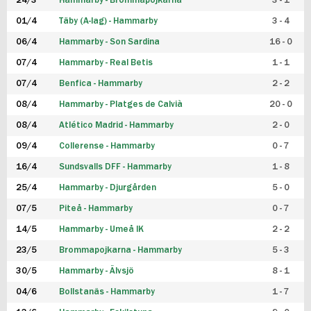
24/3
Hammarby - Brommapojkarna
3 - 1
FUTSAL DAM
01/4
Täby (A-lag) - Hammarby
3 - 4
06/4
Hammarby - Son Sardina
16 - 0
07/4
Hammarby - Real Betis
1 - 1
07/4
Benfica - Hammarby
2 - 2
08/4
Hammarby - Platges de Calvià
20 - 0
08/4
Atlético Madrid - Hammarby
2 - 0
09/4
Collerense - Hammarby
0 - 7
16/4
Sundsvalls DFF - Hammarby
1 - 8
25/4
Hammarby - Djurgården
5 - 0
07/5
Piteå - Hammarby
0 - 7
14/5
Hammarby - Umeå IK
2 - 2
23/5
Brommapojkarna - Hammarby
5 - 3
30/5
Hammarby - Älvsjö
8 - 1
04/6
Bollstanäs - Hammarby
1 - 7