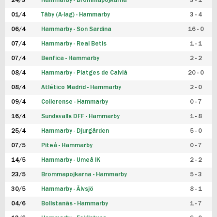
24/3
Hammarby - Brommapojkarna
3 - 1
FUTSAL DAM
01/4
Täby (A-lag) - Hammarby
3 - 4
06/4
Hammarby - Son Sardina
16 - 0
07/4
Hammarby - Real Betis
1 - 1
07/4
Benfica - Hammarby
2 - 2
08/4
Hammarby - Platges de Calvià
20 - 0
08/4
Atlético Madrid - Hammarby
2 - 0
09/4
Collerense - Hammarby
0 - 7
16/4
Sundsvalls DFF - Hammarby
1 - 8
25/4
Hammarby - Djurgården
5 - 0
07/5
Piteå - Hammarby
0 - 7
14/5
Hammarby - Umeå IK
2 - 2
23/5
Brommapojkarna - Hammarby
5 - 3
30/5
Hammarby - Älvsjö
8 - 1
04/6
Bollstanäs - Hammarby
1 - 7