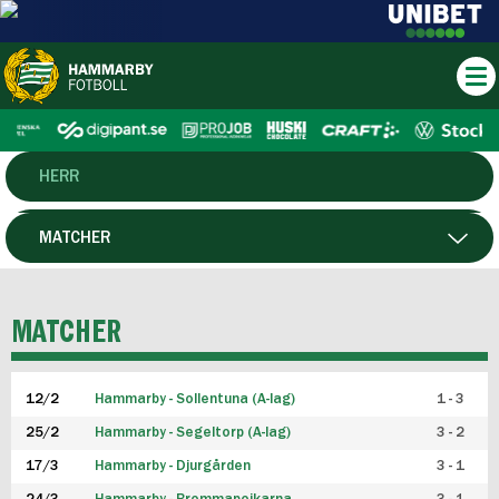
HERR
DAM
MATCHER
HTFF
SPELARE
MATCHER
P19
12/2
Hammarby - Sollentuna (A-lag)
1 - 3
F19
25/2
Hammarby - Segeltorp (A-lag)
3 - 2
FUTSAL HERR
17/3
Hammarby - Djurgården
3 - 1