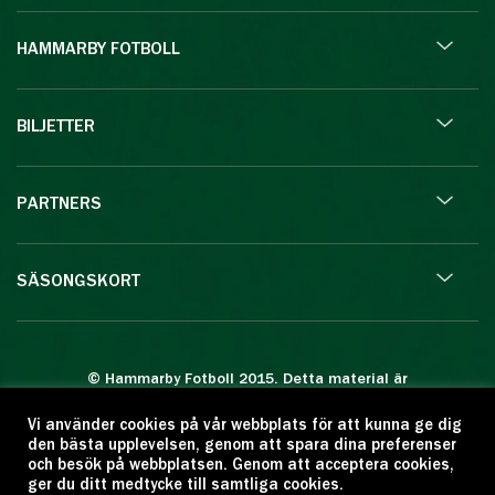
HAMMARBY FOTBOLL
BILJETTER
PARTNERS
SÄSONGSKORT
© Hammarby Fotboll 2015. Detta material är
skyddat enligt lagen om upphovsrätt.
Vi använder cookies på vår webbplats för att kunna ge dig
Eftertryck eller annan kopiering är förbjuden.
den bästa upplevelsen, genom att spara dina preferenser
Citera oss gärna men ange källan:
och besök på webbplatsen. Genom att acceptera cookies,
ger du ditt medtycke till samtliga cookies.
www.hammarbyfotboll.se. Ansvarig utgivare: