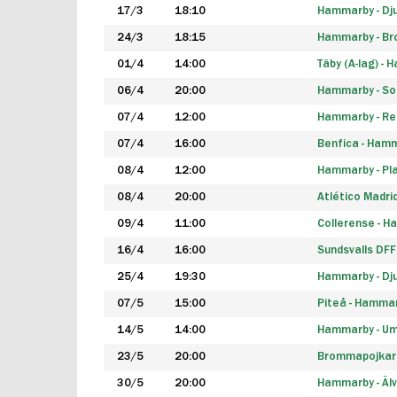
17/3
18:10
Hammarby - Dj
24/3
18:15
Hammarby - B
01/4
14:00
Täby (A-lag) -
06/4
20:00
Hammarby - So
07/4
12:00
Hammarby - Rea
07/4
16:00
Benfica - Ham
08/4
12:00
Hammarby - Pla
08/4
20:00
Atlético Madri
09/4
11:00
Collerense - 
16/4
16:00
Sundsvalls DF
25/4
19:30
Hammarby - Dj
07/5
15:00
Piteå - Hamma
14/5
14:00
Hammarby - Um
23/5
20:00
Brommapojkar
30/5
20:00
Hammarby - Älv