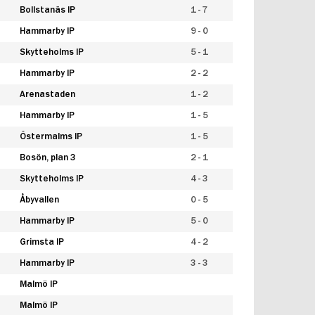
Bollstanäs IP
1 - 7
Hammarby IP
9 - 0
Skytteholms IP
5 - 1
Hammarby IP
2 - 2
Arenastaden
1 - 2
Hammarby IP
1 - 5
Östermalms IP
1 - 5
Bosön, plan 3
2 - 1
Skytteholms IP
4 - 3
Åbyvallen
0 - 5
Hammarby IP
5 - 0
Grimsta IP
4 - 2
Hammarby IP
3 - 3
Malmö IP
Malmö IP