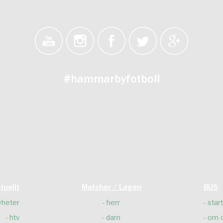
#hammarbyfotboll
tuellt
Matcher / Lagen
BUS
yheter
herr
start
htv
dam
om 