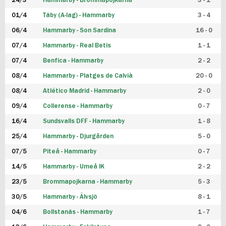
24/3
Hammarby - Brommapojkarna
3 - 1
FUTSAL DAM
01/4
Täby (A-lag) - Hammarby
3 - 4
06/4
Hammarby - Son Sardina
16 - 0
07/4
Hammarby - Real Betis
1 - 1
07/4
Benfica - Hammarby
2 - 2
08/4
Hammarby - Platges de Calvià
20 - 0
08/4
Atlético Madrid - Hammarby
2 - 0
09/4
Collerense - Hammarby
0 - 7
16/4
Sundsvalls DFF - Hammarby
1 - 8
25/4
Hammarby - Djurgården
5 - 0
07/5
Piteå - Hammarby
0 - 7
14/5
Hammarby - Umeå IK
2 - 2
23/5
Brommapojkarna - Hammarby
5 - 3
30/5
Hammarby - Älvsjö
8 - 1
04/6
Bollstanäs - Hammarby
1 - 7