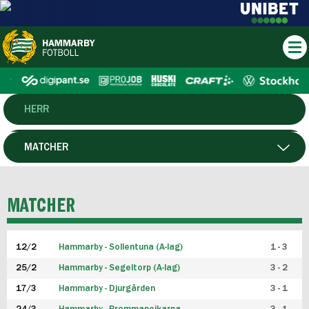
HERR
DAM
MATCHER
HTFF
SPELARE
MATCHER
P19
12/2
Hammarby - Sollentuna (A-lag)
1 - 3
F19
25/2
Hammarby - Segeltorp (A-lag)
3 - 2
FUTSAL HERR
17/3
Hammarby - Djurgården
3 - 1