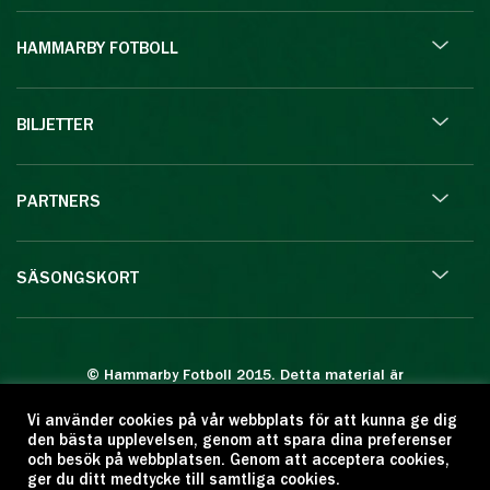
HAMMARBY FOTBOLL
BILJETTER
PARTNERS
SÄSONGSKORT
© Hammarby Fotboll 2015. Detta material är
skyddat enligt lagen om upphovsrätt.
Vi använder cookies på vår webbplats för att kunna ge dig
Eftertryck eller annan kopiering är förbjuden.
den bästa upplevelsen, genom att spara dina preferenser
Citera oss gärna men ange källan:
och besök på webbplatsen. Genom att acceptera cookies,
ger du ditt medtycke till samtliga cookies.
www.hammarbyfotboll.se. Ansvarig utgivare: