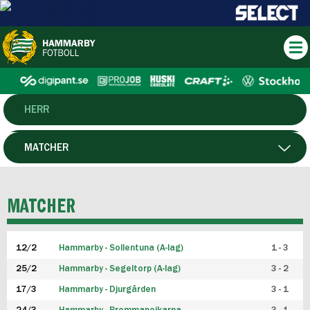
HERR
DAM
MATCHER
HTFF
SPELARE
MATCHER
P19
12/2
Hammarby - Sollentuna (A-lag)
1 - 3
F19
25/2
Hammarby - Segeltorp (A-lag)
3 - 2
FUTSAL HERR
17/3
Hammarby - Djurgården
3 - 1