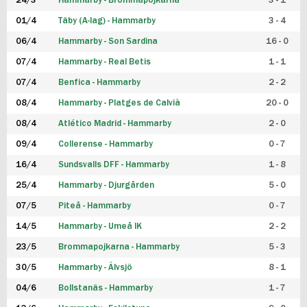
24/3
Hammarby - Brommapojkarna
3 - 1
FUTSAL DAM
01/4
Täby (A-lag) - Hammarby
3 - 4
06/4
Hammarby - Son Sardina
16 - 0
07/4
Hammarby - Real Betis
1 - 1
07/4
Benfica - Hammarby
2 - 2
08/4
Hammarby - Platges de Calvià
20 - 0
08/4
Atlético Madrid - Hammarby
2 - 0
09/4
Collerense - Hammarby
0 - 7
16/4
Sundsvalls DFF - Hammarby
1 - 8
25/4
Hammarby - Djurgården
5 - 0
07/5
Piteå - Hammarby
0 - 7
14/5
Hammarby - Umeå IK
2 - 2
23/5
Brommapojkarna - Hammarby
5 - 3
30/5
Hammarby - Älvsjö
8 - 1
04/6
Bollstanäs - Hammarby
1 - 7