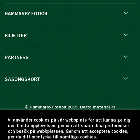
HAMMARBY FOTBOLL
BILJETTER
PARTNERS
SÄSONGSKORT
© Hammarby Fotboll 2015. Detta material är
skyddat enligt lagen om upphovsrätt.
Vi använder cookies på vår webbplats för att kunna ge dig
Eftertryck eller annan kopiering är förbjuden.
den bästa upplevelsen, genom att spara dina preferenser
Citera oss gärna men ange källan:
och besök på webbplatsen. Genom att acceptera cookies,
ger du ditt medtycke till samtliga cookies.
www.hammarbyfotboll.se. Ansvarig utgivare: