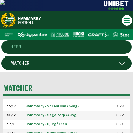
HERR
DAM
MATCHER
HTFF
SPELARE
MATCHER
P19
12/2
Hammarby - Sollentuna (A-lag)
1 - 3
F19
25/2
Hammarby - Segeltorp (A-lag)
3 - 2
FUTSAL HERR
17/3
Hammarby - Djurgården
3 - 1