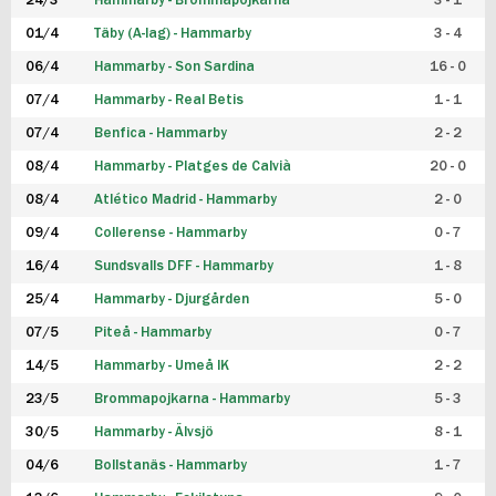
24/3
Hammarby - Brommapojkarna
3 - 1
FUTSAL DAM
01/4
Täby (A-lag) - Hammarby
3 - 4
06/4
Hammarby - Son Sardina
16 - 0
07/4
Hammarby - Real Betis
1 - 1
07/4
Benfica - Hammarby
2 - 2
08/4
Hammarby - Platges de Calvià
20 - 0
08/4
Atlético Madrid - Hammarby
2 - 0
09/4
Collerense - Hammarby
0 - 7
16/4
Sundsvalls DFF - Hammarby
1 - 8
25/4
Hammarby - Djurgården
5 - 0
07/5
Piteå - Hammarby
0 - 7
14/5
Hammarby - Umeå IK
2 - 2
23/5
Brommapojkarna - Hammarby
5 - 3
30/5
Hammarby - Älvsjö
8 - 1
04/6
Bollstanäs - Hammarby
1 - 7