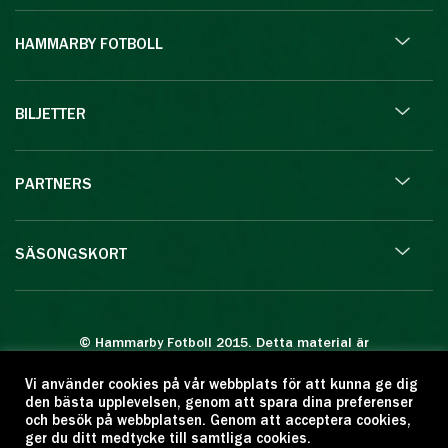
HAMMARBY FOTBOLL
BILJETTER
PARTNERS
SÄSONGSKORT
© Hammarby Fotboll 2015. Detta material är
skyddat enligt lagen om upphovsrätt.
Vi använder cookies på vår webbplats för att kunna ge dig
Eftertryck eller annan kopiering är förbjuden.
den bästa upplevelsen, genom att spara dina preferenser
Citera oss gärna men ange källan:
och besök på webbplatsen. Genom att acceptera cookies,
ger du ditt medtycke till samtliga cookies.
www.hammarbyfotboll.se. Ansvarig utgivare: