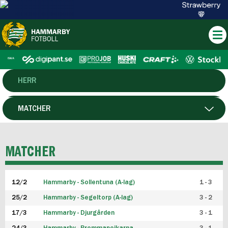
HERR
DAM
MATCHER
HTFF
SPELARE
MATCHER
P19
12/2
Hammarby - Sollentuna (A-lag)
1 - 3
F19
25/2
Hammarby - Segeltorp (A-lag)
3 - 2
FUTSAL HERR
17/3
Hammarby - Djurgården
3 - 1