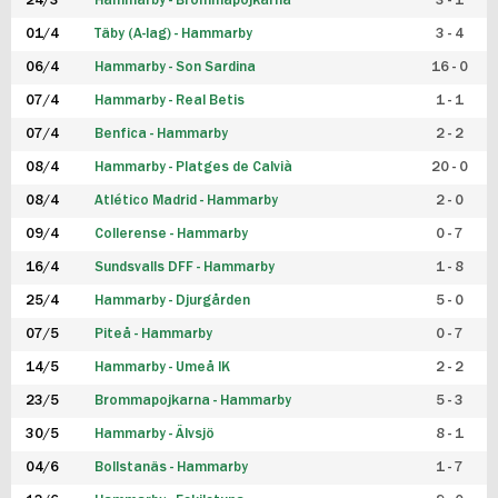
24/3
Hammarby - Brommapojkarna
3 - 1
FUTSAL DAM
01/4
Täby (A-lag) - Hammarby
3 - 4
06/4
Hammarby - Son Sardina
16 - 0
07/4
Hammarby - Real Betis
1 - 1
07/4
Benfica - Hammarby
2 - 2
08/4
Hammarby - Platges de Calvià
20 - 0
08/4
Atlético Madrid - Hammarby
2 - 0
09/4
Collerense - Hammarby
0 - 7
16/4
Sundsvalls DFF - Hammarby
1 - 8
25/4
Hammarby - Djurgården
5 - 0
07/5
Piteå - Hammarby
0 - 7
14/5
Hammarby - Umeå IK
2 - 2
23/5
Brommapojkarna - Hammarby
5 - 3
30/5
Hammarby - Älvsjö
8 - 1
04/6
Bollstanäs - Hammarby
1 - 7