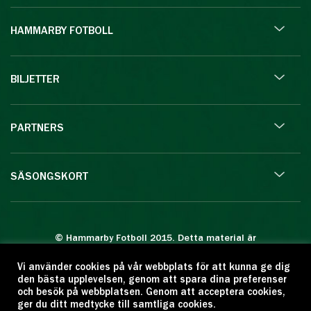
HAMMARBY FOTBOLL
BILJETTER
PARTNERS
SÄSONGSKORT
© Hammarby Fotboll 2015. Detta material är
skyddat enligt lagen om upphovsrätt.
Vi använder cookies på vår webbplats för att kunna ge dig
Eftertryck eller annan kopiering är förbjuden.
den bästa upplevelsen, genom att spara dina preferenser
Citera oss gärna men ange källan:
och besök på webbplatsen. Genom att acceptera cookies,
ger du ditt medtycke till samtliga cookies.
www.hammarbyfotboll.se. Ansvarig utgivare: