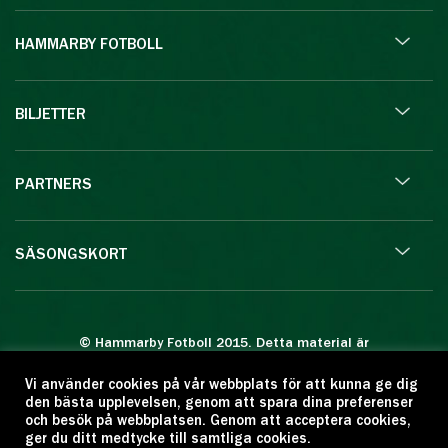
HAMMARBY FOTBOLL
BILJETTER
PARTNERS
SÄSONGSKORT
© Hammarby Fotboll 2015. Detta material är
skyddat enligt lagen om upphovsrätt.
Vi använder cookies på vår webbplats för att kunna ge dig
Eftertryck eller annan kopiering är förbjuden.
den bästa upplevelsen, genom att spara dina preferenser
Citera oss gärna men ange källan:
och besök på webbplatsen. Genom att acceptera cookies,
ger du ditt medtycke till samtliga cookies.
www.hammarbyfotboll.se. Ansvarig utgivare: