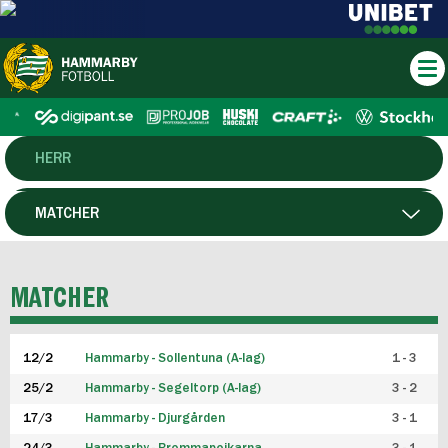
HERR
DAM
MATCHER
HTFF
SPELARE
MATCHER
P19
12/2
Hammarby - Sollentuna (A-lag)
1 - 3
F19
25/2
Hammarby - Segeltorp (A-lag)
3 - 2
FUTSAL HERR
17/3
Hammarby - Djurgården
3 - 1