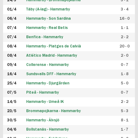
24/3
Hammarby - Brommapojkarna
3 - 1
FUTSAL DAM
01/4
Täby (A-lag) - Hammarby
3 - 4
06/4
Hammarby - Son Sardina
16 - 0
07/4
Hammarby - Real Betis
1 - 1
07/4
Benfica - Hammarby
2 - 2
08/4
Hammarby - Platges de Calvià
20 - 0
08/4
Atlético Madrid - Hammarby
2 - 0
09/4
Collerense - Hammarby
0 - 7
16/4
Sundsvalls DFF - Hammarby
1 - 8
25/4
Hammarby - Djurgården
5 - 0
07/5
Piteå - Hammarby
0 - 7
14/5
Hammarby - Umeå IK
2 - 2
23/5
Brommapojkarna - Hammarby
5 - 3
30/5
Hammarby - Älvsjö
8 - 1
04/6
Bollstanäs - Hammarby
1 - 7