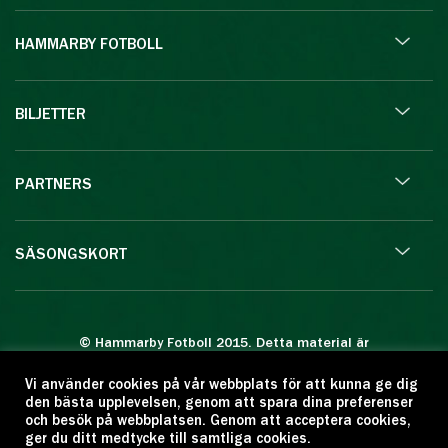
HAMMARBY FOTBOLL
BILJETTER
PARTNERS
SÄSONGSKORT
© Hammarby Fotboll 2015. Detta material är
skyddat enligt lagen om upphovsrätt.
Vi använder cookies på vår webbplats för att kunna ge dig
Eftertryck eller annan kopiering är förbjuden.
den bästa upplevelsen, genom att spara dina preferenser
Citera oss gärna men ange källan:
och besök på webbplatsen. Genom att acceptera cookies,
ger du ditt medtycke till samtliga cookies.
www.hammarbyfotboll.se. Ansvarig utgivare: