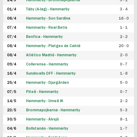
24/3
Hammarby - Brommapojkarna
3 - 1
FUTSAL DAM
01/4
Täby (A-lag) - Hammarby
3 - 4
06/4
Hammarby - Son Sardina
16 - 0
07/4
Hammarby - Real Betis
1 - 1
07/4
Benfica - Hammarby
2 - 2
08/4
Hammarby - Platges de Calvià
20 - 0
08/4
Atlético Madrid - Hammarby
2 - 0
09/4
Collerense - Hammarby
0 - 7
16/4
Sundsvalls DFF - Hammarby
1 - 8
25/4
Hammarby - Djurgården
5 - 0
07/5
Piteå - Hammarby
0 - 7
14/5
Hammarby - Umeå IK
2 - 2
23/5
Brommapojkarna - Hammarby
5 - 3
30/5
Hammarby - Älvsjö
8 - 1
04/6
Bollstanäs - Hammarby
1 - 7