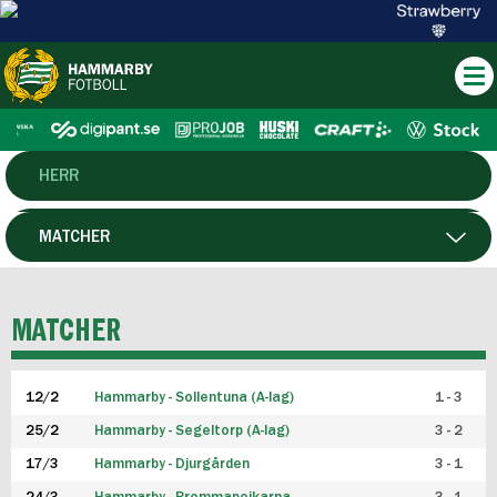
HERR
DAM
MATCHER
HTFF
SPELARE
MATCHER
P19
12/2
Hammarby - Sollentuna (A-lag)
1 - 3
F19
25/2
Hammarby - Segeltorp (A-lag)
3 - 2
FUTSAL HERR
17/3
Hammarby - Djurgården
3 - 1