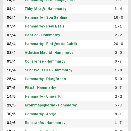
24/3
Hammarby - Brommapojkarna
3 - 1
FUTSAL DAM
01/4
Täby (A-lag) - Hammarby
3 - 4
06/4
Hammarby - Son Sardina
16 - 0
07/4
Hammarby - Real Betis
1 - 1
07/4
Benfica - Hammarby
2 - 2
08/4
Hammarby - Platges de Calvià
20 - 0
08/4
Atlético Madrid - Hammarby
2 - 0
09/4
Collerense - Hammarby
0 - 7
16/4
Sundsvalls DFF - Hammarby
1 - 8
25/4
Hammarby - Djurgården
5 - 0
07/5
Piteå - Hammarby
0 - 7
14/5
Hammarby - Umeå IK
2 - 2
23/5
Brommapojkarna - Hammarby
5 - 3
30/5
Hammarby - Älvsjö
8 - 1
04/6
Bollstanäs - Hammarby
1 - 7