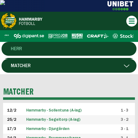
HERR
DAM
MATCHER
HTFF
SPELARE
MATCHER
P19
12/2
Hammarby - Sollentuna (A-lag)
1 - 3
F19
25/2
Hammarby - Segeltorp (A-lag)
3 - 2
FUTSAL HERR
17/3
Hammarby - Djurgården
3 - 1