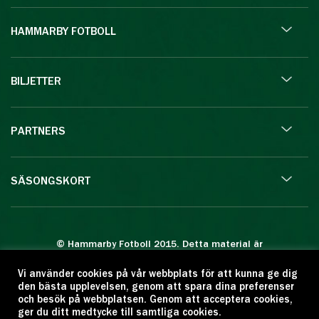
HAMMARBY FOTBOLL
BILJETTER
PARTNERS
SÄSONGSKORT
© Hammarby Fotboll 2015. Detta material är
skyddat enligt lagen om upphovsrätt.
Vi använder cookies på vår webbplats för att kunna ge dig
Eftertryck eller annan kopiering är förbjuden.
den bästa upplevelsen, genom att spara dina preferenser
Citera oss gärna men ange källan:
och besök på webbplatsen. Genom att acceptera cookies,
ger du ditt medtycke till samtliga cookies.
www.hammarbyfotboll.se. Ansvarig utgivare: