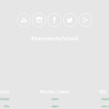
#hammarbyfotboll
tuellt
Matcher / Lagen
BUS
yheter
herr
start
htv
dam
om 