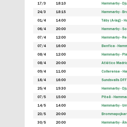
17/3
18:10
Hammarby - Dj
24/3
18:15
Hammarby - B
01/4
14:00
Täby (A-lag) -
06/4
20:00
Hammarby - So
07/4
12:00
Hammarby - Rea
07/4
16:00
Benfica - Ham
08/4
12:00
Hammarby - Pla
08/4
20:00
Atlético Madri
09/4
11:00
Collerense - 
16/4
16:00
Sundsvalls DF
25/4
19:30
Hammarby - Dj
07/5
15:00
Piteå - Hamma
14/5
14:00
Hammarby - Um
23/5
20:00
Brommapojkar
30/5
20:00
Hammarby - Älv