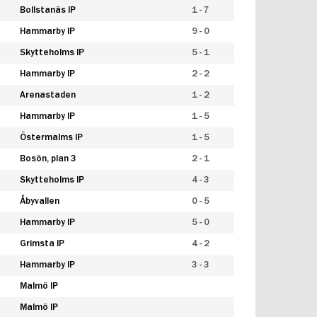
Bollstanäs IP
1 - 7
Hammarby IP
9 - 0
Skytteholms IP
5 - 1
Hammarby IP
2 - 2
Arenastaden
1 - 2
Hammarby IP
1 - 5
Östermalms IP
1 - 5
Bosön, plan 3
2 - 1
Skytteholms IP
4 - 3
Åbyvallen
0 - 5
Hammarby IP
5 - 0
Grimsta IP
4 - 2
Hammarby IP
3 - 3
Malmö IP
Malmö IP