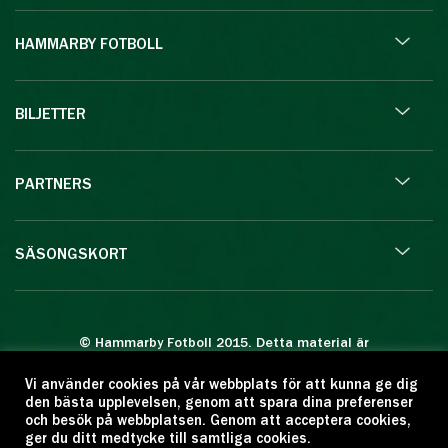
HAMMARBY FOTBOLL
BILJETTER
PARTNERS
SÄSONGSKORT
© Hammarby Fotboll 2015. Detta material är
skyddat enligt lagen om upphovsrätt.
Vi använder cookies på vår webbplats för att kunna ge dig
Eftertryck eller annan kopiering är förbjuden.
den bästa upplevelsen, genom att spara dina preferenser
Citera oss gärna men ange källan:
och besök på webbplatsen. Genom att acceptera cookies,
ger du ditt medtycke till samtliga cookies.
www.hammarbyfotboll.se. Ansvarig utgivare: