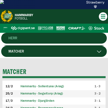
HERR
DAM
MATCHER
HTFF
SPELARE
MATCHER
P19
12/2
Hammarby - Sollentuna (A-lag)
1 - 3
F19
25/2
Hammarby - Segeltorp (A-lag)
3 - 2
FUTSAL HERR
17/3
Hammarby - Djurgården
3 - 1