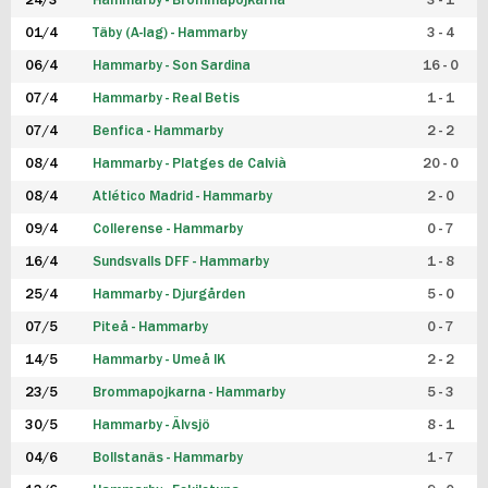
24/3
Hammarby - Brommapojkarna
3 - 1
FUTSAL DAM
01/4
Täby (A-lag) - Hammarby
3 - 4
06/4
Hammarby - Son Sardina
16 - 0
07/4
Hammarby - Real Betis
1 - 1
07/4
Benfica - Hammarby
2 - 2
08/4
Hammarby - Platges de Calvià
20 - 0
08/4
Atlético Madrid - Hammarby
2 - 0
09/4
Collerense - Hammarby
0 - 7
16/4
Sundsvalls DFF - Hammarby
1 - 8
25/4
Hammarby - Djurgården
5 - 0
07/5
Piteå - Hammarby
0 - 7
14/5
Hammarby - Umeå IK
2 - 2
23/5
Brommapojkarna - Hammarby
5 - 3
30/5
Hammarby - Älvsjö
8 - 1
04/6
Bollstanäs - Hammarby
1 - 7