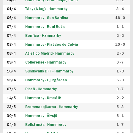
24/3
Hammarby - Brommapojkarna
3 - 1
FUTSAL DAM
01/4
Täby (A-lag) - Hammarby
3 - 4
06/4
Hammarby - Son Sardina
16 - 0
07/4
Hammarby - Real Betis
1 - 1
07/4
Benfica - Hammarby
2 - 2
08/4
Hammarby - Platges de Calvià
20 - 0
08/4
Atlético Madrid - Hammarby
2 - 0
09/4
Collerense - Hammarby
0 - 7
16/4
Sundsvalls DFF - Hammarby
1 - 8
25/4
Hammarby - Djurgården
5 - 0
07/5
Piteå - Hammarby
0 - 7
14/5
Hammarby - Umeå IK
2 - 2
23/5
Brommapojkarna - Hammarby
5 - 3
30/5
Hammarby - Älvsjö
8 - 1
04/6
Bollstanäs - Hammarby
1 - 7