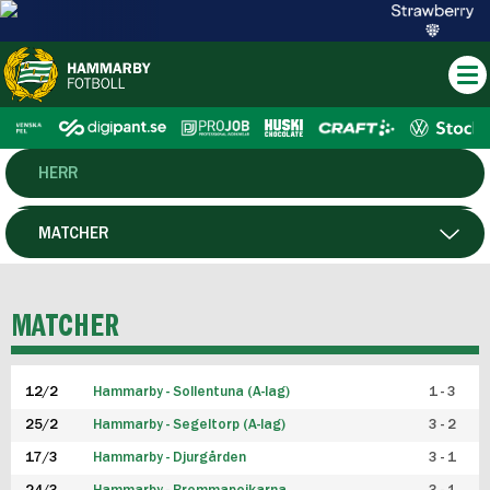
HERR
DAM
MATCHER
HTFF
SPELARE
MATCHER
P19
12/2
Hammarby - Sollentuna (A-lag)
1 - 3
F19
25/2
Hammarby - Segeltorp (A-lag)
3 - 2
FUTSAL HERR
17/3
Hammarby - Djurgården
3 - 1