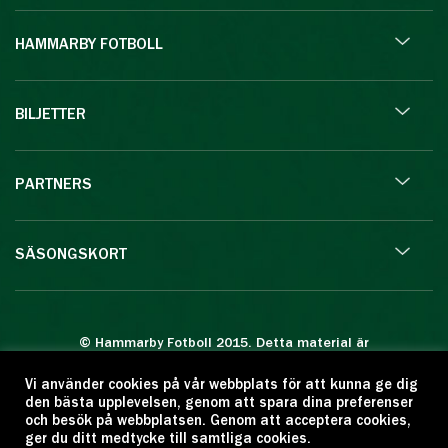
HAMMARBY FOTBOLL
BILJETTER
PARTNERS
SÄSONGSKORT
© Hammarby Fotboll 2015. Detta material är
skyddat enligt lagen om upphovsrätt.
Vi använder cookies på vår webbplats för att kunna ge dig
Eftertryck eller annan kopiering är förbjuden.
den bästa upplevelsen, genom att spara dina preferenser
Citera oss gärna men ange källan:
och besök på webbplatsen. Genom att acceptera cookies,
ger du ditt medtycke till samtliga cookies.
www.hammarbyfotboll.se. Ansvarig utgivare: