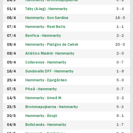
24/3
Hammarby - Brommapojkarna
3 - 1
FUTSAL DAM
01/4
Täby (A-lag) - Hammarby
3 - 4
06/4
Hammarby - Son Sardina
16 - 0
07/4
Hammarby - Real Betis
1 - 1
07/4
Benfica - Hammarby
2 - 2
08/4
Hammarby - Platges de Calvià
20 - 0
08/4
Atlético Madrid - Hammarby
2 - 0
09/4
Collerense - Hammarby
0 - 7
16/4
Sundsvalls DFF - Hammarby
1 - 8
25/4
Hammarby - Djurgården
5 - 0
07/5
Piteå - Hammarby
0 - 7
14/5
Hammarby - Umeå IK
2 - 2
23/5
Brommapojkarna - Hammarby
5 - 3
30/5
Hammarby - Älvsjö
8 - 1
04/6
Bollstanäs - Hammarby
1 - 7