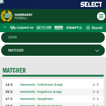
HERR
DAM
MATCHER
HTFF
SPELARE
MATCHER
P19
12/2
Hammarby - Sollentuna (A-lag)
1 - 3
F19
25/2
Hammarby - Segeltorp (A-lag)
3 - 2
FUTSAL HERR
17/3
Hammarby - Djurgården
3 - 1