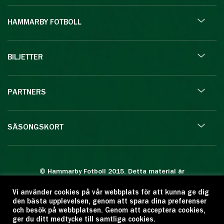
HAMMARBY FOTBOLL
BILJETTER
PARTNERS
SÄSONGSKORT
© Hammarby Fotboll 2015. Detta material är
skyddat enligt lagen om upphovsrätt.
Vi använder cookies på vår webbplats för att kunna ge dig
Eftertryck eller annan kopiering är förbjuden.
den bästa upplevelsen, genom att spara dina preferenser
Citera oss gärna men ange källan:
och besök på webbplatsen. Genom att acceptera cookies,
ger du ditt medtycke till samtliga cookies.
www.hammarbyfotboll.se. Ansvarig utgivare: