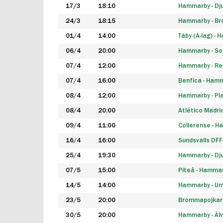
17/3
18:10
Hammarby - Dj
24/3
18:15
Hammarby - B
01/4
14:00
Täby (A-lag) -
06/4
20:00
Hammarby - So
07/4
12:00
Hammarby - Rea
07/4
16:00
Benfica - Ham
08/4
12:00
Hammarby - Pla
08/4
20:00
Atlético Madri
09/4
11:00
Collerense - 
16/4
16:00
Sundsvalls DF
25/4
19:30
Hammarby - Dj
07/5
15:00
Piteå - Hamma
14/5
14:00
Hammarby - Um
23/5
20:00
Brommapojkar
30/5
20:00
Hammarby - Älv