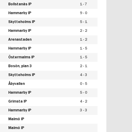
Bollstanäs IP
1 - 7
Hammarby IP
9 - 0
Skytteholms IP
5 - 1
Hammarby IP
2 - 2
Arenastaden
1 - 2
Hammarby IP
1 - 5
Östermalms IP
1 - 5
Bosön, plan 3
2 - 1
Skytteholms IP
4 - 3
Åbyvallen
0 - 5
Hammarby IP
5 - 0
Grimsta IP
4 - 2
Hammarby IP
3 - 3
Malmö IP
Malmö IP