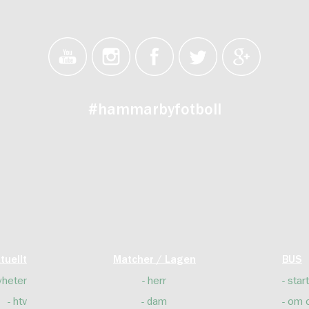
#hammarbyfotboll
tuellt
Matcher / Lagen
BUS
yheter
herr
start
htv
dam
om 