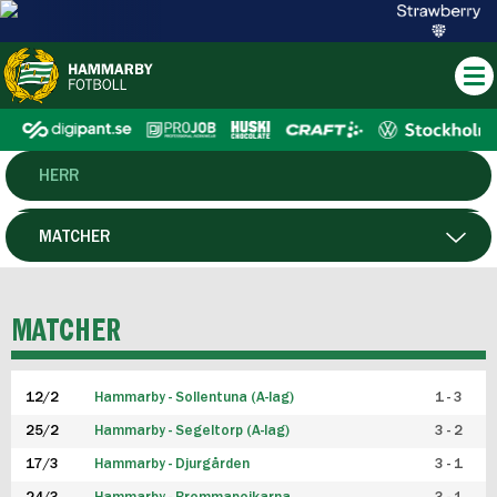
HERR
DAM
MATCHER
HTFF
SPELARE
MATCHER
P19
12/2
Hammarby - Sollentuna (A-lag)
1 - 3
F19
25/2
Hammarby - Segeltorp (A-lag)
3 - 2
FUTSAL HERR
17/3
Hammarby - Djurgården
3 - 1