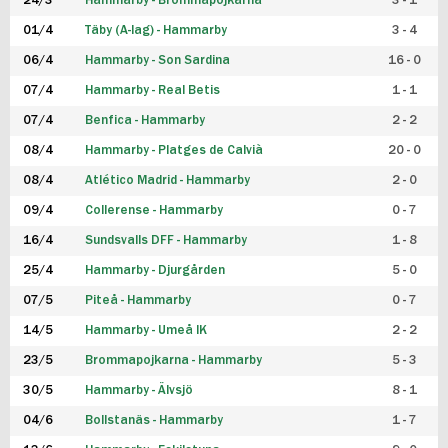
24/3
Hammarby - Brommapojkarna
3 - 1
FUTSAL DAM
01/4
Täby (A-lag) - Hammarby
3 - 4
06/4
Hammarby - Son Sardina
16 - 0
07/4
Hammarby - Real Betis
1 - 1
07/4
Benfica - Hammarby
2 - 2
08/4
Hammarby - Platges de Calvià
20 - 0
08/4
Atlético Madrid - Hammarby
2 - 0
09/4
Collerense - Hammarby
0 - 7
16/4
Sundsvalls DFF - Hammarby
1 - 8
25/4
Hammarby - Djurgården
5 - 0
07/5
Piteå - Hammarby
0 - 7
14/5
Hammarby - Umeå IK
2 - 2
23/5
Brommapojkarna - Hammarby
5 - 3
30/5
Hammarby - Älvsjö
8 - 1
04/6
Bollstanäs - Hammarby
1 - 7