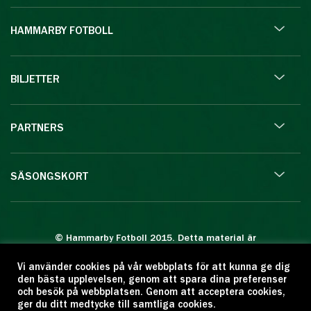
HAMMARBY FOTBOLL
BILJETTER
PARTNERS
SÄSONGSKORT
© Hammarby Fotboll 2015. Detta material är
skyddat enligt lagen om upphovsrätt.
Vi använder cookies på vår webbplats för att kunna ge dig
Eftertryck eller annan kopiering är förbjuden.
den bästa upplevelsen, genom att spara dina preferenser
Citera oss gärna men ange källan:
och besök på webbplatsen. Genom att acceptera cookies,
ger du ditt medtycke till samtliga cookies.
www.hammarbyfotboll.se. Ansvarig utgivare: