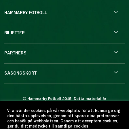
HAMMARBY FOTBOLL
BILJETTER
PARTNERS
SÄSONGSKORT
© Hammarby Fotboll 2015. Detta material är
skyddat enligt lagen om upphovsrätt.
Vi använder cookies på vår webbplats för att kunna ge dig
Eftertryck eller annan kopiering är förbjuden.
den bästa upplevelsen, genom att spara dina preferenser
Citera oss gärna men ange källan:
och besök på webbplatsen. Genom att acceptera cookies,
ger du ditt medtycke till samtliga cookies.
www.hammarbyfotboll.se. Ansvarig utgivare: