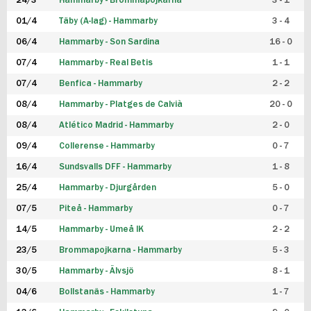
24/3
Hammarby - Brommapojkarna
3 - 1
FUTSAL DAM
01/4
Täby (A-lag) - Hammarby
3 - 4
06/4
Hammarby - Son Sardina
16 - 0
07/4
Hammarby - Real Betis
1 - 1
07/4
Benfica - Hammarby
2 - 2
08/4
Hammarby - Platges de Calvià
20 - 0
08/4
Atlético Madrid - Hammarby
2 - 0
09/4
Collerense - Hammarby
0 - 7
16/4
Sundsvalls DFF - Hammarby
1 - 8
25/4
Hammarby - Djurgården
5 - 0
07/5
Piteå - Hammarby
0 - 7
14/5
Hammarby - Umeå IK
2 - 2
23/5
Brommapojkarna - Hammarby
5 - 3
30/5
Hammarby - Älvsjö
8 - 1
04/6
Bollstanäs - Hammarby
1 - 7