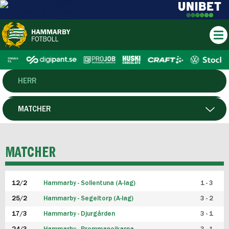
HERR
DAM
MATCHER
HTFF
SPELARE
MATCHER
P19
12/2
Hammarby - Sollentuna (A-lag)
1 - 3
F19
25/2
Hammarby - Segeltorp (A-lag)
3 - 2
FUTSAL HERR
17/3
Hammarby - Djurgården
3 - 1