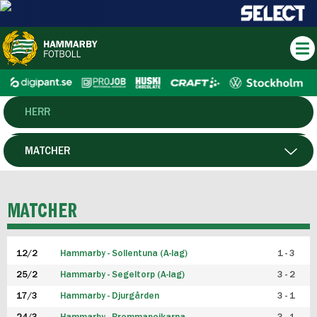
HERR
DAM
MATCHER
HTFF
SPELARE
MATCHER
P19
12/2
Hammarby - Sollentuna (A-lag)
1 - 3
F19
25/2
Hammarby - Segeltorp (A-lag)
3 - 2
FUTSAL HERR
17/3
Hammarby - Djurgården
3 - 1