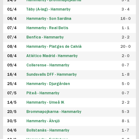
24/3
Hammarby - Brommapojkarna
3 - 1
FUTSAL DAM
01/4
Täby (A-lag) - Hammarby
3 - 4
06/4
Hammarby - Son Sardina
16 - 0
07/4
Hammarby - Real Betis
1 - 1
07/4
Benfica - Hammarby
2 - 2
08/4
Hammarby - Platges de Calvià
20 - 0
08/4
Atlético Madrid - Hammarby
2 - 0
09/4
Collerense - Hammarby
0 - 7
16/4
Sundsvalls DFF - Hammarby
1 - 8
25/4
Hammarby - Djurgården
5 - 0
07/5
Piteå - Hammarby
0 - 7
14/5
Hammarby - Umeå IK
2 - 2
23/5
Brommapojkarna - Hammarby
5 - 3
30/5
Hammarby - Älvsjö
8 - 1
04/6
Bollstanäs - Hammarby
1 - 7