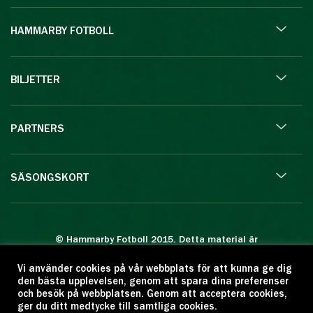
HAMMARBY FOTBOLL
BILJETTER
PARTNERS
SÄSONGSKORT
© Hammarby Fotboll 2015. Detta material är
skyddat enligt lagen om upphovsrätt.
Vi använder cookies på vår webbplats för att kunna ge dig
Eftertryck eller annan kopiering är förbjuden.
den bästa upplevelsen, genom att spara dina preferenser
Citera oss gärna men ange källan:
och besök på webbplatsen. Genom att acceptera cookies,
ger du ditt medtycke till samtliga cookies.
www.hammarbyfotboll.se. Ansvarig utgivare: