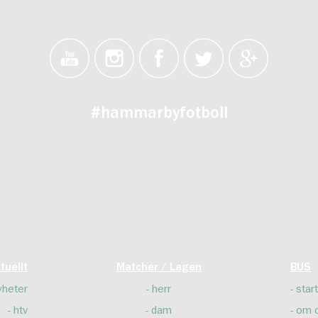
#hammarbyfotboll
tuellt
Matcher / Lagen
BUS
yheter
herr
start
htv
dam
om 