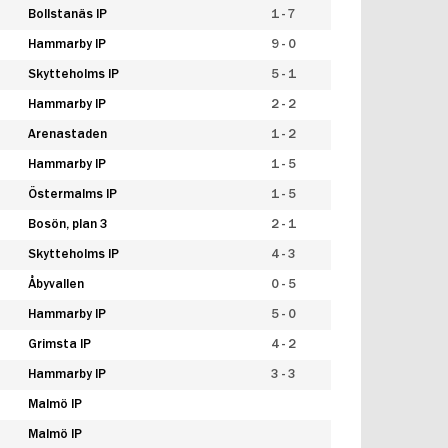
Bollstanäs IP
1 - 7
Hammarby IP
9 - 0
Skytteholms IP
5 - 1
Hammarby IP
2 - 2
Arenastaden
1 - 2
Hammarby IP
1 - 5
Östermalms IP
1 - 5
Bosön, plan 3
2 - 1
Skytteholms IP
4 - 3
Åbyvallen
0 - 5
Hammarby IP
5 - 0
Grimsta IP
4 - 2
Hammarby IP
3 - 3
Malmö IP
Malmö IP