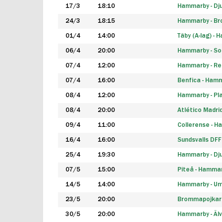
17/3
18:10
Hammarby - Dj
24/3
18:15
Hammarby - B
01/4
14:00
Täby (A-lag) -
06/4
20:00
Hammarby - So
07/4
12:00
Hammarby - Rea
07/4
16:00
Benfica - Ham
08/4
12:00
Hammarby - Pla
08/4
20:00
Atlético Madri
09/4
11:00
Collerense - 
16/4
16:00
Sundsvalls DF
25/4
19:30
Hammarby - Dj
07/5
15:00
Piteå - Hamma
14/5
14:00
Hammarby - Um
23/5
20:00
Brommapojkar
30/5
20:00
Hammarby - Älv