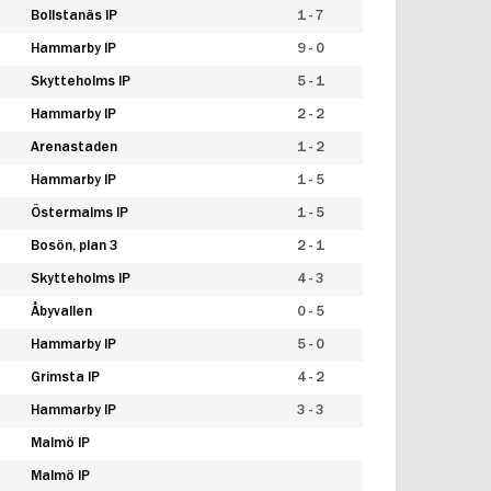
Bollstanäs IP
1 - 7
Hammarby IP
9 - 0
Skytteholms IP
5 - 1
Hammarby IP
2 - 2
Arenastaden
1 - 2
Hammarby IP
1 - 5
Östermalms IP
1 - 5
Bosön, plan 3
2 - 1
Skytteholms IP
4 - 3
Åbyvallen
0 - 5
Hammarby IP
5 - 0
Grimsta IP
4 - 2
Hammarby IP
3 - 3
Malmö IP
Malmö IP