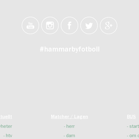
#hammarbyfotboll
tuellt
Matcher / Lagen
BUS
yheter
herr
start
htv
dam
om 