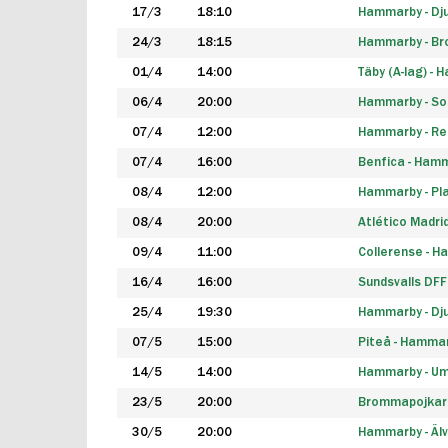
17/3
18:10
Hammarby - Dj
24/3
18:15
Hammarby - B
01/4
14:00
Täby (A-lag) -
06/4
20:00
Hammarby - So
07/4
12:00
Hammarby - Rea
07/4
16:00
Benfica - Ham
08/4
12:00
Hammarby - Pla
08/4
20:00
Atlético Madri
09/4
11:00
Collerense - 
16/4
16:00
Sundsvalls DF
25/4
19:30
Hammarby - Dj
07/5
15:00
Piteå - Hamma
14/5
14:00
Hammarby - Um
23/5
20:00
Brommapojkar
30/5
20:00
Hammarby - Älv