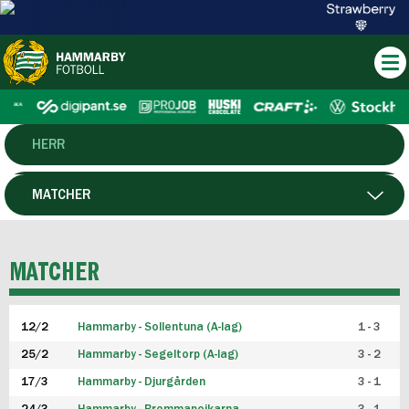
HERR
DAM
MATCHER
HTFF
SPELARE
MATCHER
P19
12/2
Hammarby - Sollentuna (A-lag)
1 - 3
F19
25/2
Hammarby - Segeltorp (A-lag)
3 - 2
FUTSAL HERR
17/3
Hammarby - Djurgården
3 - 1