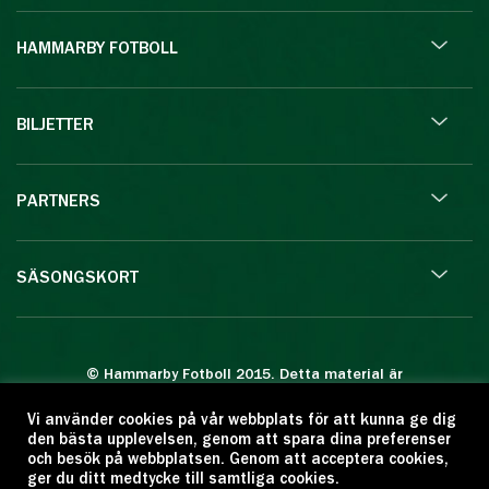
HAMMARBY FOTBOLL
BILJETTER
PARTNERS
SÄSONGSKORT
© Hammarby Fotboll 2015. Detta material är
skyddat enligt lagen om upphovsrätt.
Vi använder cookies på vår webbplats för att kunna ge dig
Eftertryck eller annan kopiering är förbjuden.
den bästa upplevelsen, genom att spara dina preferenser
Citera oss gärna men ange källan:
och besök på webbplatsen. Genom att acceptera cookies,
ger du ditt medtycke till samtliga cookies.
www.hammarbyfotboll.se. Ansvarig utgivare: