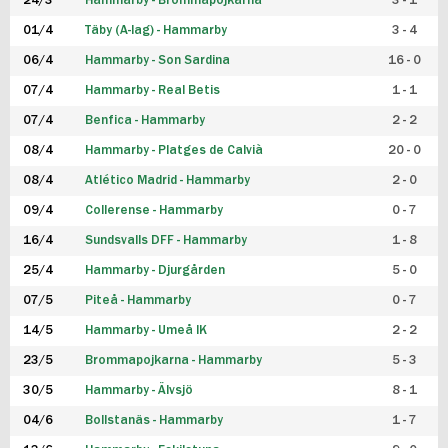
24/3
Hammarby - Brommapojkarna
3 - 1
FUTSAL DAM
01/4
Täby (A-lag) - Hammarby
3 - 4
06/4
Hammarby - Son Sardina
16 - 0
07/4
Hammarby - Real Betis
1 - 1
07/4
Benfica - Hammarby
2 - 2
08/4
Hammarby - Platges de Calvià
20 - 0
08/4
Atlético Madrid - Hammarby
2 - 0
09/4
Collerense - Hammarby
0 - 7
16/4
Sundsvalls DFF - Hammarby
1 - 8
25/4
Hammarby - Djurgården
5 - 0
07/5
Piteå - Hammarby
0 - 7
14/5
Hammarby - Umeå IK
2 - 2
23/5
Brommapojkarna - Hammarby
5 - 3
30/5
Hammarby - Älvsjö
8 - 1
04/6
Bollstanäs - Hammarby
1 - 7