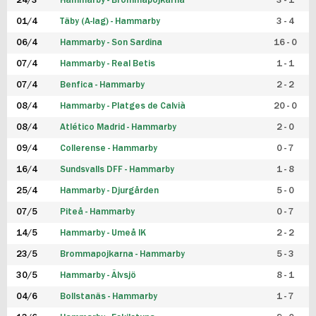
24/3
Hammarby - Brommapojkarna
3 - 1
FUTSAL DAM
01/4
Täby (A-lag) - Hammarby
3 - 4
06/4
Hammarby - Son Sardina
16 - 0
07/4
Hammarby - Real Betis
1 - 1
07/4
Benfica - Hammarby
2 - 2
08/4
Hammarby - Platges de Calvià
20 - 0
08/4
Atlético Madrid - Hammarby
2 - 0
09/4
Collerense - Hammarby
0 - 7
16/4
Sundsvalls DFF - Hammarby
1 - 8
25/4
Hammarby - Djurgården
5 - 0
07/5
Piteå - Hammarby
0 - 7
14/5
Hammarby - Umeå IK
2 - 2
23/5
Brommapojkarna - Hammarby
5 - 3
30/5
Hammarby - Älvsjö
8 - 1
04/6
Bollstanäs - Hammarby
1 - 7