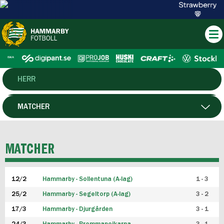
HERR
DAM
MATCHER
HTFF
SPELARE
MATCHER
P19
12/2
Hammarby - Sollentuna (A-lag)
1 - 3
F19
25/2
Hammarby - Segeltorp (A-lag)
3 - 2
FUTSAL HERR
17/3
Hammarby - Djurgården
3 - 1