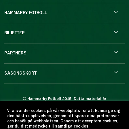
HAMMARBY FOTBOLL
BILJETTER
PARTNERS
SÄSONGSKORT
© Hammarby Fotboll 2015. Detta material är
skyddat enligt lagen om upphovsrätt.
Vi använder cookies på vår webbplats för att kunna ge dig
Eftertryck eller annan kopiering är förbjuden.
den bästa upplevelsen, genom att spara dina preferenser
Citera oss gärna men ange källan:
och besök på webbplatsen. Genom att acceptera cookies,
ger du ditt medtycke till samtliga cookies.
www.hammarbyfotboll.se. Ansvarig utgivare: