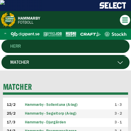
HERR
DAM
MATCHER
HTFF
SPELARE
MATCHER
P19
12/2
Hammarby - Sollentuna (A-lag)
1 - 3
F19
25/2
Hammarby - Segeltorp (A-lag)
3 - 2
FUTSAL HERR
17/3
Hammarby - Djurgården
3 - 1