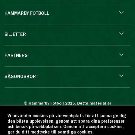
HAMMARBY FOTBOLL
BILJETTER
PARTNERS
SÄSONGSKORT
© Hammarby Fotboll 2015. Detta material är
skyddat enligt lagen om upphovsrätt.
Vi använder cookies på vår webbplats för att kunna ge dig
Eftertryck eller annan kopiering är förbjuden.
den bästa upplevelsen, genom att spara dina preferenser
Citera oss gärna men ange källan:
och besök på webbplatsen. Genom att acceptera cookies,
ger du ditt medtycke till samtliga cookies.
www.hammarbyfotboll.se. Ansvarig utgivare: