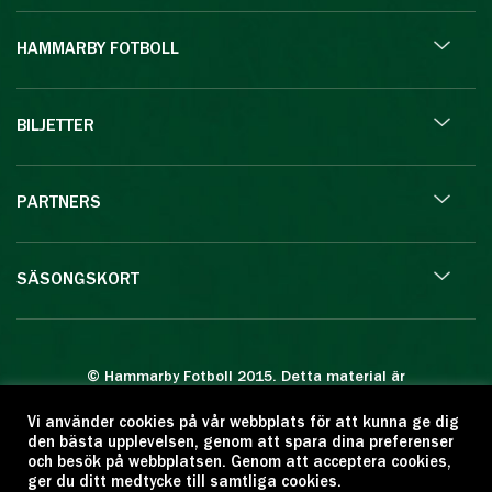
HAMMARBY FOTBOLL
BILJETTER
PARTNERS
SÄSONGSKORT
© Hammarby Fotboll 2015. Detta material är
skyddat enligt lagen om upphovsrätt.
Vi använder cookies på vår webbplats för att kunna ge dig
Eftertryck eller annan kopiering är förbjuden.
den bästa upplevelsen, genom att spara dina preferenser
Citera oss gärna men ange källan:
och besök på webbplatsen. Genom att acceptera cookies,
ger du ditt medtycke till samtliga cookies.
www.hammarbyfotboll.se. Ansvarig utgivare: