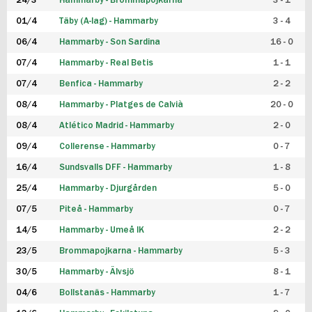
24/3
Hammarby - Brommapojkarna
3 - 1
FUTSAL DAM
01/4
Täby (A-lag) - Hammarby
3 - 4
06/4
Hammarby - Son Sardina
16 - 0
07/4
Hammarby - Real Betis
1 - 1
07/4
Benfica - Hammarby
2 - 2
08/4
Hammarby - Platges de Calvià
20 - 0
08/4
Atlético Madrid - Hammarby
2 - 0
09/4
Collerense - Hammarby
0 - 7
16/4
Sundsvalls DFF - Hammarby
1 - 8
25/4
Hammarby - Djurgården
5 - 0
07/5
Piteå - Hammarby
0 - 7
14/5
Hammarby - Umeå IK
2 - 2
23/5
Brommapojkarna - Hammarby
5 - 3
30/5
Hammarby - Älvsjö
8 - 1
04/6
Bollstanäs - Hammarby
1 - 7