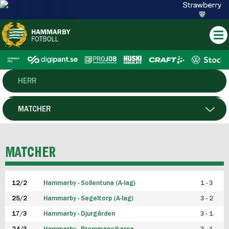
HERR
DAM
MATCHER
HTFF
SPELARE
MATCHER
P19
12/2
Hammarby - Sollentuna (A-lag)
1 - 3
F19
25/2
Hammarby - Segeltorp (A-lag)
3 - 2
FUTSAL HERR
17/3
Hammarby - Djurgården
3 - 1