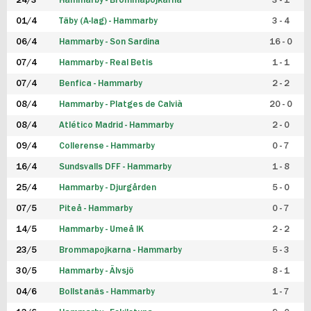
24/3
Hammarby - Brommapojkarna
3 - 1
FUTSAL DAM
01/4
Täby (A-lag) - Hammarby
3 - 4
06/4
Hammarby - Son Sardina
16 - 0
07/4
Hammarby - Real Betis
1 - 1
07/4
Benfica - Hammarby
2 - 2
08/4
Hammarby - Platges de Calvià
20 - 0
08/4
Atlético Madrid - Hammarby
2 - 0
09/4
Collerense - Hammarby
0 - 7
16/4
Sundsvalls DFF - Hammarby
1 - 8
25/4
Hammarby - Djurgården
5 - 0
07/5
Piteå - Hammarby
0 - 7
14/5
Hammarby - Umeå IK
2 - 2
23/5
Brommapojkarna - Hammarby
5 - 3
30/5
Hammarby - Älvsjö
8 - 1
04/6
Bollstanäs - Hammarby
1 - 7