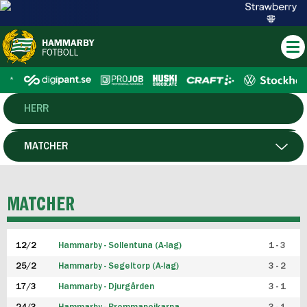
HERR
DAM
MATCHER
HTFF
SPELARE
MATCHER
P19
12/2
Hammarby - Sollentuna (A-lag)
1 - 3
F19
25/2
Hammarby - Segeltorp (A-lag)
3 - 2
FUTSAL HERR
17/3
Hammarby - Djurgården
3 - 1