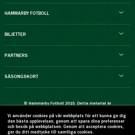
HAMMARBY FOTBOLL
BILJETTER
PARTNERS
SÄSONGSKORT
© Hammarby Fotboll 2015. Detta material är
skyddat enligt lagen om upphovsrätt.
Vi använder cookies på vår webbplats för att kunna ge dig
Eftertryck eller annan kopiering är förbjuden.
den bästa upplevelsen, genom att spara dina preferenser
Citera oss gärna men ange källan:
och besök på webbplatsen. Genom att acceptera cookies,
ger du ditt medtycke till samtliga cookies.
www.hammarbyfotboll.se. Ansvarig utgivare: